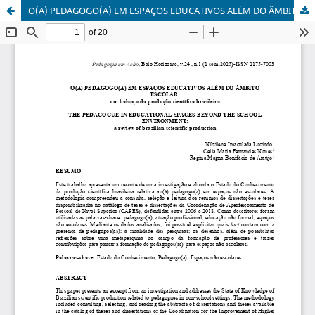
O(A) PEDAGOGO(A) EM ESPAÇOS EDUCATIVOS ALÉM DO ÂMBITO ESCOLAR: