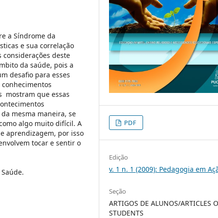
bre a Síndrome da
sticas e sua correlação
 considerações deste
mbito da saúde, pois a
um desafio para esses
e conhecimentos
dos mostram que essas
contecimentos
do da mesma maneira, se
PDF
mo algo muito difícil. A
e aprendizagem, por isso
nvolvem tocar e sentir o
Edição
v. 1 n. 1 (2009): Pedagogia em Aç
; Saúde.
Seção
ARTIGOS DE ALUNOS/ARTICLES 
STUDENTS