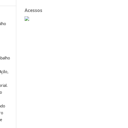
Acessos
alho
abalho
Ação
,
rial.
ro
ndo
ro
 e