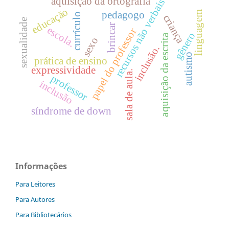
aquisição da ortografia
recursos não verbais
educação
pedagogo
linguagem
currículo
criança
sexualidade
brincar
escola.
papel do professor
gênero
aquisição da escrita
sexo
inclusão.
autismo
prática de ensino
expressividade
sala de aula.
professor
inclusão
síndrome de down
Informações
Para Leitores
Para Autores
Para Bibliotecários