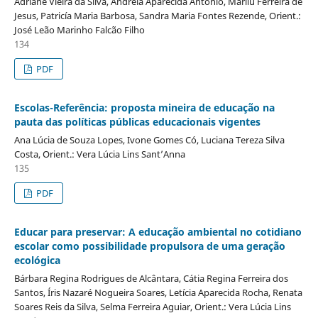
Adriane Vieira da Silva, Andréia Aparecida Antônio, Marilu Ferreira de
Jesus, Patricía Maria Barbosa, Sandra Maria Fontes Rezende, Orient.:
José Leão Marinho Falcão Filho
134
PDF
Escolas-Referência: proposta mineira de educação na
pauta das políticas públicas educacionais vigentes
Ana Lúcia de Souza Lopes, Ivone Gomes Có, Luciana Tereza Silva
Costa, Orient.: Vera Lúcia Lins Sant’Anna
135
PDF
Educar para preservar: A educação ambiental no cotidiano
escolar como possibilidade propulsora de uma geração
ecológica
Bárbara Regina Rodrigues de Alcântara, Cátia Regina Ferreira dos
Santos, Íris Nazaré Nogueira Soares, Letícia Aparecida Rocha, Renata
Soares Reis da Silva, Selma Ferreira Aguiar, Orient.: Vera Lúcia Lins