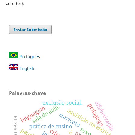
autor(es).
Enviar Submissão
Português
English
Palavras-chave
exclusão social.
alfabetização
pedagogo
sala de aula.
linguagem
aquisição da escrita
currículo
educação sexual
prática de ensino
sexo