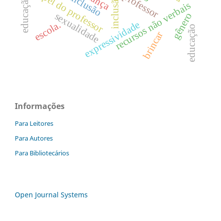
papel do professor
criança
professor
inclusão
inclusão.
recursos não verbais
sexualidade
gênero
expressividade
escola.
educação
brincar
Informações
Para Leitores
Para Autores
Para Bibliotecários
Open Journal Systems