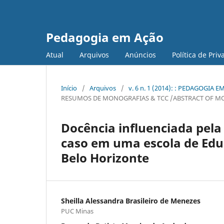
Pedagogia em Ação
Atual
Arquivos
Anúncios
Política de Pri
Início
/
Arquivos
/
v. 6 n. 1 (2014): : PEDAGOGIA 
RESUMOS DE MONOGRAFIAS & TCC /ABSTRACT OF M
Docência influenciada pela
caso em uma escola de Educ
Belo Horizonte
Sheilla Alessandra Brasileiro de Menezes
PUC Minas