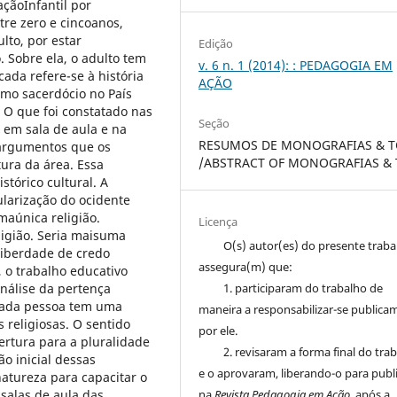
açãoInfantil por
re zero e cincoanos,
to, por estar
Edição
 Sobre ela, o adulto tem
v. 6 n. 1 (2014): : PEDAGOGIA EM
ada refere-se à história
AÇÃO
omo sacerdócio no País
 O que foi constatado nas
Seção
s em sala de aula e na
RESUMOS DE MONOGRAFIAS & T
s argumentos que os
/ABSTRACT OF MONOGRAFIAS & 
ura da área. Essa
tórico cultural. A
larização do ocidente
maúnica religião.
Licença
eligião. Seria maisuma
O(s) autor(es) do presente trab
 liberdade de credo
assegura(m) que:
 o trabalho educativo
1. participaram do trabalho de
análise da pertença
. Cada pessoa tem uma
maneira a responsabilizar-se publica
 religiosas. O sentido
por ele.
ertura para a pluralidade
2. revisaram a forma final do tra
ão inicial dessas
e o aprovaram, liberando-o para publ
atureza para capacitar o
na
Revista Pedagogia em Ação
, após a
 salas de aula das