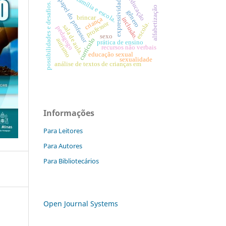
família e escola.
expressividade
educação
papel do professor
possibilidades e desafios.
alfabetização
gênero
brincar
criança
inclusão.
professor
escola.
sala de aula.
pedagogo
sexo
currículo
autismo
prática de ensino
recursos não verbais
educação sexual
sexualidade
análise de textos de crianças em
Informações
Para Leitores
Para Autores
Para Bibliotecários
Open Journal Systems