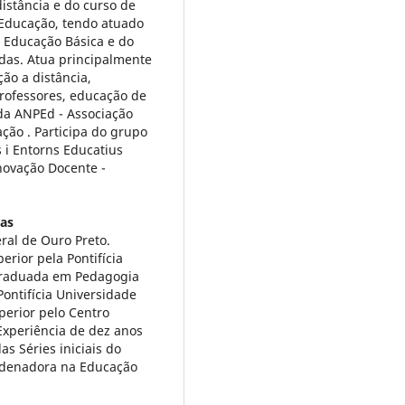
istância e do curso de
 Educação, tendo atuado
 Educação Básica e do
adas. Atua principalmente
ão a distância,
professores, educação de
 da ANPEd - Associação
ão . Participa do grupo
 i Entorns Educatius
novação Docente -
as
al de Ouro Preto.
erior pela Pontifícia
 Graduada em Pedagogia
ontifícia Universidade
perior pelo Centro
 Experiência de dez anos
s Séries iniciais do
rdenadora na Educação