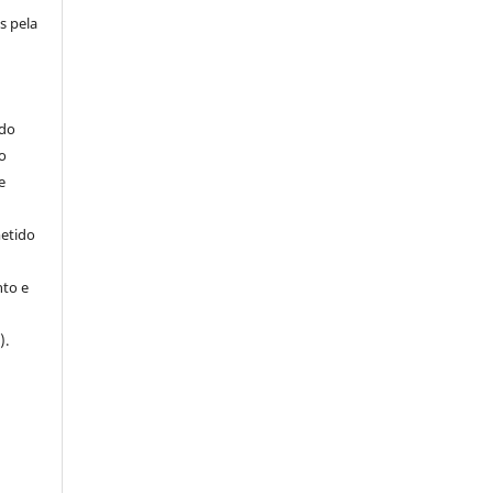
s pela
ndo
o
e
metido
to e
).