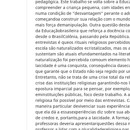
pedagógica. Este trabalho se volta sobre a Educ
compreender a criança pequena, com idades ent
numa condição de “desvantagem” perante o adul
começandoa construir sua relação com o mundo.
mais força demanipulação. Outra questão destac
da Educaçãobrasileira que reforça a docência c
desde o BrasilColônia, passando pela República.
entrevistas é queos rituais religiosos percebido
escola são naturalizados ecristalizados, mas o
sustentam são atuais efundamentados na literat
naturalização foi percebida comoum elemento his
laicidade é uma conquista, consequência dasecu
que garante que o Estado não seja regido por u
Entretanto, não se trata de uma crise total da r
crise das instituições religiosas garantindo-nos
epostura imparcial para se pensar, por exemplo,
eminstituições públicas, foco deste trabalho. A 
religiosa foi possível por meio das entrevistas
maneira particular devivenciar suas experiências
que ela dá a essasexperiências diz sobre sua ab
de credos e, portanto,para a laicidade. A formaç
professoras deveria apresentarquestões dessa n
professor a lidar com a pluralidadereligiosa nas