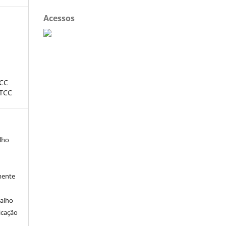
Acessos
CC
TCC
alho
mente
balho
icação