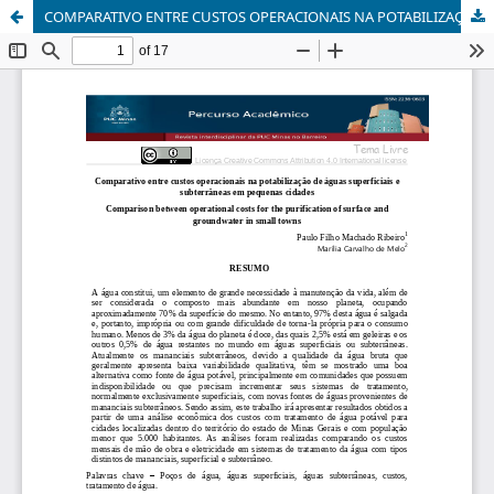
COMPARATIVO ENTRE CUSTOS OPERACIONAIS NA POTABILIZAÇÃO DE ÁGUAS SUPERFICIAIS E SUBTERRÂNEAS EM PEQUENAS CIDADES