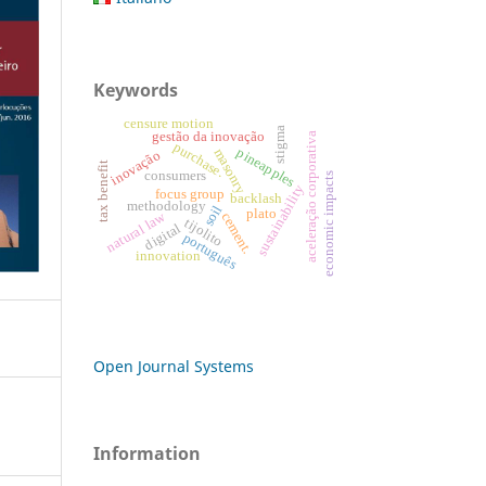
Keywords
censure motion
stigma
gestão da inovação
aceleração corporativa
purchase.
pineapples
masonry
inovação
tax benefit
consumers
economic impacts
sustainability
focus group
backlash
methodology
soil
plato
natural law
cement.
tijolito
digital
português
innovation
Open Journal Systems
Information