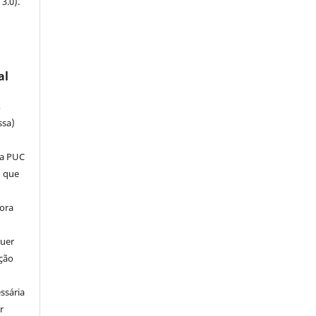
3.0).
al
,
ssa)
 da PUC
) que
e
tora
quer
ação
e
ssária
r