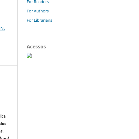
For Readers
For Authors
For Librarians
UN.
Acessos
ica
 dos
s.
 (em)