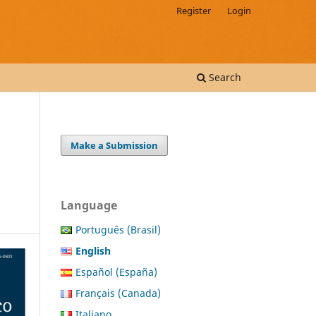
Register
Login
Search
Make a Submission
Language
Português (Brasil)
English
Español (España)
Français (Canada)
Italiano