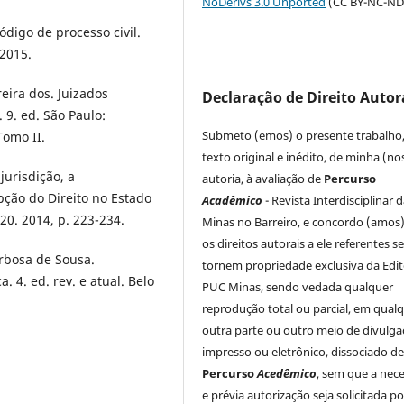
NoDerivs 3.0 Unported
(CC BY-NC-ND 
ódigo de processo civil.
 2015.
ira dos. Juizados
Declaração de Direito Autor
. 9. ed. São Paulo:
Submeto (emos) o presente trabalho
Tomo II.
texto original e inédito, de minha (no
urisdição, a
autoria, à avaliação de
Percurso
ção do Direito no Estado
Acadêmico
- Revista Interdisciplinar
20. 2014, p. 223-234.
Minas no Barreiro, e concordo (amos
os direitos autorais a ele referentes s
rbosa de Sousa.
tornem propriedade exclusiva da Edi
. 4. ed. rev. e atual. Belo
PUC Minas, sendo vedada qualquer
reprodução total ou parcial, em qual
outra parte ou outro meio de divulg
impresso ou eletrônico, dissociado d
Percurso
Acedêmico
, sem que a nece
e prévia autorização seja solicitada po