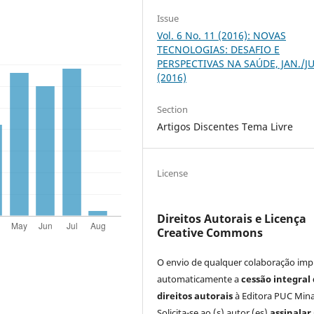
Issue
Vol. 6 No. 11 (2016): NOVAS
TECNOLOGIAS: DESAFIO E
PERSPECTIVAS NA SAÚDE, JAN./J
(2016)
Section
Artigos Discentes Tema Livre
License
Direitos Autorais e Licença
Creative Commons
O envio de qualquer colaboração impl
automaticamente a
cessão integral
direitos autorais
à Editora PUC Mina
Solicita-se ao (s) autor (es)
assinalar