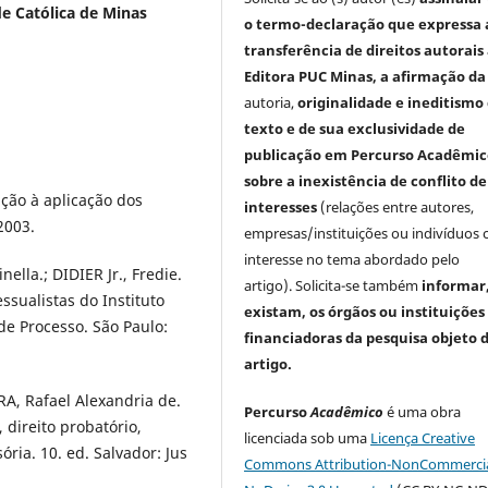
de Católica de Minas
o termo-declaração que expressa 
transferência de direitos autorais
Editora PUC Minas, a afirmação
da
autoria,
originalidade e ineditismo
texto e de sua exclusividade de
publicação em Percurso Acadêmic
sobre a inexistência de conflito de
ição à aplicação dos
interesses
(relações entre autores,
2003.
empresas/instituições ou indivíduos
interesse no tema abordado pelo
lla.; DIDIER Jr., Fredie.
artigo). Solicita-se também
informar
ssualistas do Instituto
existam, os órgãos ou instituições
 de Processo. São Paulo:
financiadoras da pesquisa objeto 
artigo.
RA, Rafael Alexandria de.
Percurso
Acadêmico
é uma obra
, direito probatório,
licenciada sob uma
Licença Creative
ória. 10. ed. Salvador: Jus
Commons Attribution-NonCommercia