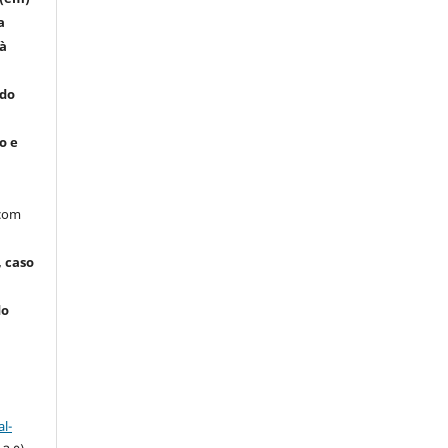
a
 à
 do
o e
 com
, caso
do
l-