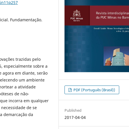
v6n11p257
dicial. Fundamentação.
ovações trazidas pelo
15, especialmente sobre a
e agora em diante, serão
abelecendo um ambiente
ortear a atividade
PDF (Português (Brasil))
ipóteses de não-
 que incorra em qualquer
a necessidade de se
Published
ara demarcação da
2017-04-04