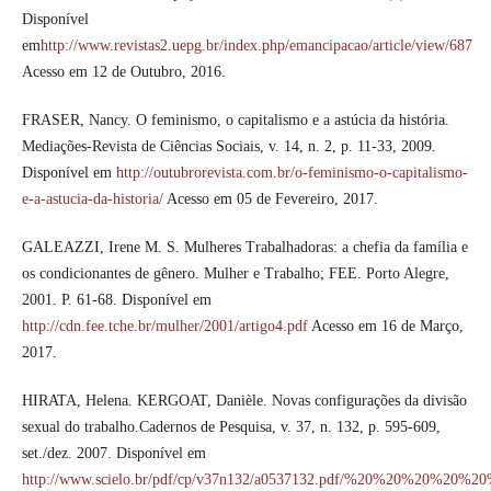
Disponível
em
http://www.revistas2.uepg.br/index.php/emancipacao/article/view/687
Acesso em 12 de Outubro, 2016.
FRASER, Nancy. O feminismo, o capitalismo e a astúcia da história.
Mediações-Revista de Ciências Sociais, v. 14, n. 2, p. 11-33, 2009.
Disponível em
http://outubrorevista.com.br/o-feminismo-o-capitalismo-
e-a-astucia-da-historia/
Acesso em 05 de Fevereiro, 2017.
GALEAZZI, Irene M. S. Mulheres Trabalhadoras: a chefia da família e
os condicionantes de gênero. Mulher e Trabalho; FEE. Porto Alegre,
2001. P. 61-68. Disponível em
http://cdn.fee.tche.br/mulher/2001/artigo4.pdf
Acesso em 16 de Março,
2017.
HIRATA, Helena. KERGOAT, Danièle. Novas configurações da divisão
sexual do trabalho.Cadernos de Pesquisa, v. 37, n. 132, p. 595-609,
set./dez. 2007. Disponível em
http://www.scielo.br/pdf/cp/v37n132/a0537132.pdf/%20%20%20%2