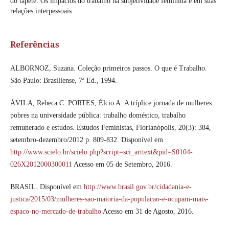
do tapete: Os impactos do trabalho na subjetividade feminina e em suas
relações interpessoais.
Referências
ALBORNOZ, Suzana. Coleção primeiros passos. O que é Trabalho.
São Paulo: Brasiliense, 7ª Ed., 1994.
ÁVILA, Rebeca C. PORTES, Élcio A. A tríplice jornada de mulheres
pobres na universidade pública: trabalho doméstico, trabalho
remunerado e estudos. Estudos Feministas, Florianópolis, 20(3): 384,
setembro-dezembro/2012 p. 809-832. Disponível em
http://www.scielo.br/scielo.php?script=sci_arttext&pid=S0104-
026X2012000300011
Acesso em 05 de Setembro, 2016.
BRASIL. Disponível em
http://www.brasil.gov.br/cidadania-e-
justica/2015/03/mulheres-sao-maioria-da-populacao-e-ocupam-mais-
espaco-no-mercado-de-trabalho
Acesso em 31 de Agosto, 2016.