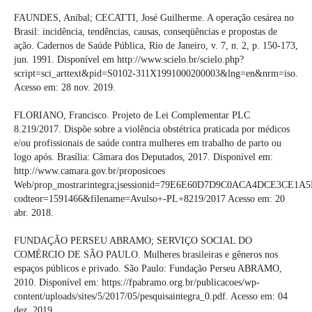
FAUNDES, Aníbal; CECATTI, José Guilherme. A operação cesárea no
Brasil: incidência, tendências, causas, conseqüências e propostas de
ação. Cadernos de Saúde Pública, Rio de Janeiro, v. 7, n. 2, p. 150-173,
jun. 1991. Disponível em http://www.scielo.br/scielo.php?
script=sci_arttext&pid=S0102-311X1991000200003&lng=en&nrm=iso.
Acesso em: 28 nov. 2019.
FLORIANO, Francisco. Projeto de Lei Complementar PLC
8.219/2017. Dispõe sobre a violência obstétrica praticada por médicos
e/ou profissionais de saúde contra mulheres em trabalho de parto ou
logo após. Brasília: Câmara dos Deputados, 2017. Disponível em:
http://www.camara.gov.br/proposicoes
Web/prop_mostrarintegra;jsessionid=79E6E60D7D9C0ACA4DCE3CE1A5
codteor=1591466&filename=Avulso+-PL+8219/2017 Acesso em: 20
abr. 2018.
FUNDAÇÃO PERSEU ABRAMO; SERVIÇO SOCIAL DO
COMÉRCIO DE SÃO PAULO. Mulheres brasileiras e gêneros nos
espaços públicos e privado. São Paulo: Fundação Perseu ABRAMO,
2010. Disponível em: https://fpabramo.org.br/publicacoes/wp-
content/uploads/sites/5/2017/05/pesquisaintegra_0.pdf. Acesso em: 04
dez. 2019.