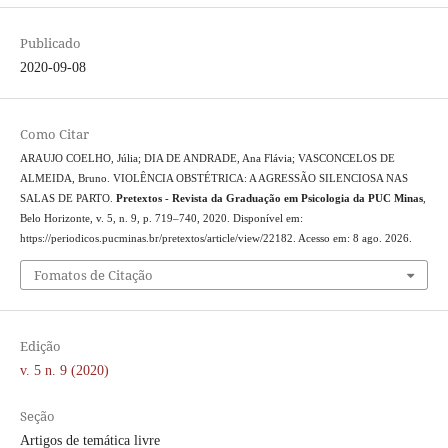
Publicado
2020-09-08
Como Citar
ARAUJO COELHO, Júlia; DIA DE ANDRADE, Ana Flávia; VASCONCELOS DE
ALMEIDA, Bruno. VIOLÊNCIA OBSTÉTRICA: A AGRESSÃO SILENCIOSA NAS
SALAS DE PARTO.
Pretextos - Revista da Graduação em Psicologia da PUC Minas
,
Belo Horizonte, v. 5, n. 9, p. 719–740, 2020. Disponível em:
https://periodicos.pucminas.br/pretextos/article/view/22182. Acesso em: 8 ago. 2026.
Fomatos de Citação
Edição
v. 5 n. 9 (2020)
Seção
Artigos de temática livre