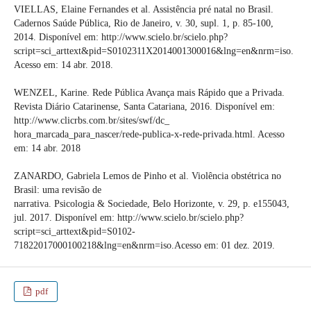
VIELLAS, Elaine Fernandes et al. Assistência pré natal no Brasil.
Cadernos Saúde Pública, Rio de Janeiro, v. 30, supl. 1, p. 85-100,
2014. Disponível em: http://www.scielo.br/scielo.php?
script=sci_arttext&pid=S0102311X2014001300016&lng=en&nrm=iso.
Acesso em: 14 abr. 2018.
WENZEL, Karine. Rede Pública Avança mais Rápido que a Privada.
Revista Diário Catarinense, Santa Catariana, 2016. Disponível em:
http://www.clicrbs.com.br/sites/swf/dc_
hora_marcada_para_nascer/rede-publica-x-rede-privada.html. Acesso
em: 14 abr. 2018
ZANARDO, Gabriela Lemos de Pinho et al. Violência obstétrica no
Brasil: uma revisão de
narrativa. Psicologia & Sociedade, Belo Horizonte, v. 29, p. e155043,
jul. 2017. Disponível em: http://www.scielo.br/scielo.php?
script=sci_arttext&pid=S0102-
71822017000100218&lng=en&nrm=iso.Acesso em: 01 dez. 2019.
pdf