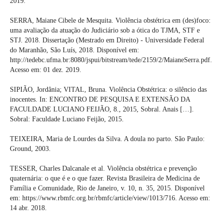
2019.
SERRA, Maiane Cibele de Mesquita. Violência obstétrica em (des)foco:
uma avaliação da atuação do Judiciário sob a ótica do TJMA, STF e
STJ. 2018. Dissertação (Mestrado em Direito) - Universidade Federal
do Maranhão, São Luís, 2018. Disponível em:
http://tedebc.ufma.br:8080/jspui/bitstream/tede/2159/2/MaianeSerra.pdf.
Acesso em: 01 dez. 2019.
SIPIÃO, Jordânia; VITAL, Bruna. Violência Obstétrica: o silêncio das
inocentes. In: ENCONTRO DE PESQUISA E EXTENSÃO DA
FACULDADE LUCIANO FEIJÃO, 8., 2015, Sobral. Anais […].
Sobral: Faculdade Luciano Feijão, 2015.
TEIXEIRA, Maria de Lourdes da Silva. A doula no parto. São Paulo:
Ground, 2003.
TESSER, Charles Dalcanale et al. Violência obstétrica e prevenção
quaternária: o que é e o que fazer. Revista Brasileira de Medicina de
Família e Comunidade, Rio de Janeiro, v. 10, n. 35, 2015. Disponível
em: https://www.rbmfc.org.br/rbmfc/article/view/1013/716. Acesso em:
14 abr. 2018.