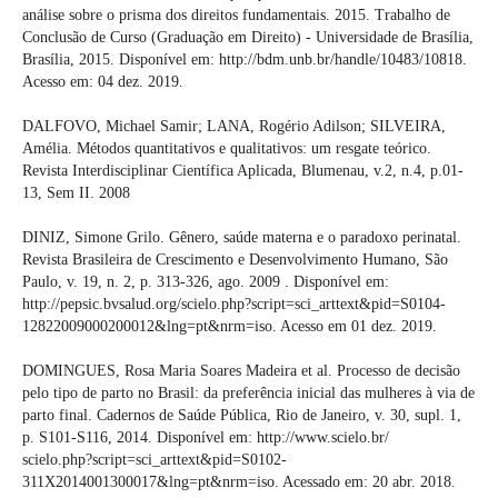
análise sobre o prisma dos direitos fundamentais. 2015. Trabalho de
Conclusão de Curso (Graduação em Direito) - Universidade de Brasília,
Brasília, 2015. Disponível em: http://bdm.unb.br/handle/10483/10818.
Acesso em: 04 dez. 2019.
DALFOVO, Michael Samir; LANA, Rogério Adilson; SILVEIRA,
Amélia. Métodos quantitativos e qualitativos: um resgate teórico.
Revista Interdisciplinar Científica Aplicada, Blumenau, v.2, n.4, p.01-
13, Sem II. 2008
DINIZ, Simone Grilo. Gênero, saúde materna e o paradoxo perinatal.
Revista Brasileira de Crescimento e Desenvolvimento Humano, São
Paulo, v. 19, n. 2, p. 313-326, ago. 2009 . Disponível em:
http://pepsic.bvsalud.org/scielo.php?script=sci_arttext&pid=S0104-
12822009000200012&lng=pt&nrm=iso. Acesso em 01 dez. 2019.
DOMINGUES, Rosa Maria Soares Madeira et al. Processo de decisão
pelo tipo de parto no Brasil: da preferência inicial das mulheres à via de
parto final. Cadernos de Saúde Pública, Rio de Janeiro, v. 30, supl. 1,
p. S101-S116, 2014. Disponível em: http://www.scielo.br/
scielo.php?script=sci_arttext&pid=S0102-
311X2014001300017&lng=pt&nrm=iso. Acessado em: 20 abr. 2018.