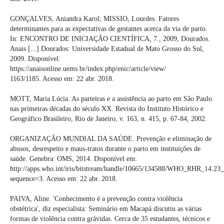
GONÇALVES, Aniandra Karol; MISSIO, Lourdes. Fatores
determinantes para as expectativas de gestantes acerca da via de parto.
In: ENCONTRO DE INICIAÇÃO CIENTÍFICA, 7., 2009, Dourados.
Anais [...] Dourados: Universidade Estadual de Mato Grosso do Sul,
2009. Disponível:
https://anaisonline.uems.br/index.php/enic/article/view/
1163/1185. Acesso em: 22 abr. 2018.
MOTT, Maria Lúcia. As parteiras e a assistência ao parto em São Paulo
nas primeiras décadas do século XX. Revista do Instituto Histórico e
Geográfico Brasileiro, Rio de Janeiro, v. 163, n. 415, p. 67-84, 2002.
ORGANIZAÇÃO MUNDIAL DA SAÚDE. Prevenção e eliminação de
abusos, desrespeito e maus-tratos durante o parto em instituições de
saúde. Genebra: OMS, 2014. Disponível em:
http://apps.who.int/iris/bitstream/handle/10665/134588/WHO_RHR_14.23_
sequence=3. Acesso em: 22 abr. 2018.
PAIVA, Aline. 'Conhecimento é a prevenção contra violência
obstétrica', diz especialista: Seminário em Macapá discutiu as várias
formas de violência contra grávidas. Cerca de 35 estudantes, técnicos e