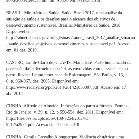
2006/2005/Lei/L11108.htm. Acesso em: 04 dez. 2019.
BRASIL. Ministério da Saúde. Saúde Brasil 2017: uma análise da
situação de saúde e os desafios para o alcance dos objetivos de
desenvolvimento sustentável. Brasília: Ministério da Saúde, 2018.
Disponível em:
http://tabnet.datasus.gov.br/cgi/sinasc/saude_brasil_2017_analise_situacao
_saude_desafios_objetivos_desenvolvimento_sustetantavel.pdf. Acesso
em: 01 dez. 2019.
CASTRO, Jamile Claro de; CLAPIS, Maria José. Parto humanizado na
percepção das enfermeiras obstétricas envolvidas com a assistência ao
parto. Revista Latino-americana de Enfermagem, São Paulo, v. 13, n.
6, p. 960-967, dez. 2005. Disponível em:
http://www.redalyc.org/pdf/2814/281421850007.pdf. Acesso em: 17
abr. 2018
CUNHA, Alfredo de Almeida. Indicações do parto a fórceps. Femina,
Rio de Janeiro, v. 39, n. 12, p.550-554, dez. 2011. Disponível em:
http://files.bvs.br/upload/S/0100-7254/2011/v3
9n12/a2974.pdf. Acesso em: 17 abr. 2018.
CUNHA, Camila Carvalho Albuquerque. Violência obstétrica: uma