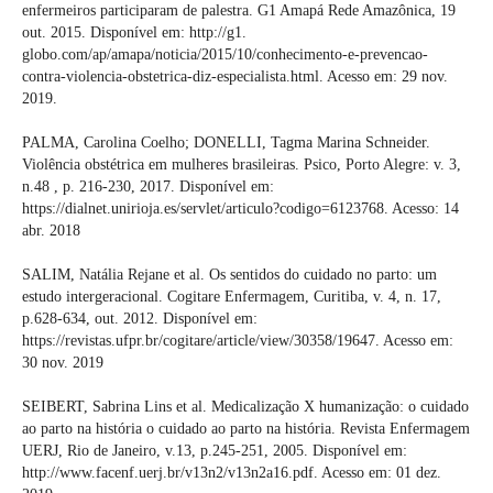
enfermeiros participaram de palestra. G1 Amapá Rede Amazônica, 19
out. 2015. Disponível em: http://g1.
globo.com/ap/amapa/noticia/2015/10/conhecimento-e-prevencao-
contra-violencia-obstetrica-diz-especialista.html. Acesso em: 29 nov.
2019.
PALMA, Carolina Coelho; DONELLI, Tagma Marina Schneider.
Violência obstétrica em mulheres brasileiras. Psico, Porto Alegre: v. 3,
n.48 , p. 216-230, 2017. Disponível em:
https://dialnet.unirioja.es/servlet/articulo?codigo=6123768. Acesso: 14
abr. 2018
SALIM, Natália Rejane et al. Os sentidos do cuidado no parto: um
estudo intergeracional. Cogitare Enfermagem, Curitiba, v. 4, n. 17,
p.628-634, out. 2012. Disponível em:
https://revistas.ufpr.br/cogitare/article/view/30358/19647. Acesso em:
30 nov. 2019
SEIBERT, Sabrina Lins et al. Medicalização X humanização: o cuidado
ao parto na história o cuidado ao parto na história. Revista Enfermagem
UERJ, Rio de Janeiro, v.13, p.245-251, 2005. Disponível em:
http://www.facenf.uerj.br/v13n2/v13n2a16.pdf. Acesso em: 01 dez.