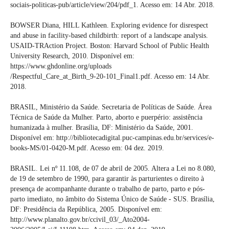
sociais-politicas-pub/article/view/204/pdf_1. Acesso em: 14 Abr. 2018.
BOWSER Diana, HILL Kathleen. Exploring evidence for disrespect
and abuse in facility-based childbirth: report of a landscape analysis.
USAID-TRAction Project. Boston: Harvard School of Public Health
University Research, 2010. Disponível em:
https://www.ghdonline.org/uploads
/Respectful_Care_at_Birth_9-20-101_Final1.pdf. Acesso em: 14 Abr.
2018.
BRASIL, Ministério da Saúde. Secretaria de Políticas de Saúde. Área
Técnica de Saúde da Mulher. Parto, aborto e puerpério: assistência
humanizada à mulher. Brasília, DF: Ministério da Saúde, 2001.
Disponível em: http://bibliotecadigital.puc-campinas.edu.br/services/e-
books-MS/01-0420-M.pdf. Acesso em: 04 dez. 2019.
BRASIL. Lei nº 11.108, de 07 de abril de 2005. Altera a Lei no 8.080,
de 19 de setembro de 1990, para garantir às parturientes o direito à
presença de acompanhante durante o trabalho de parto, parto e pós-
parto imediato, no âmbito do Sistema Único de Saúde - SUS. Brasília,
DF: Presidência da República, 2005. Disponível em:
http://www.planalto.gov.br/ccivil_03/_Ato2004-