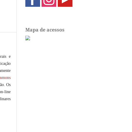
Mapa de acessos
rais e
icação
amente
ommons
ção. Os
on-line
linares