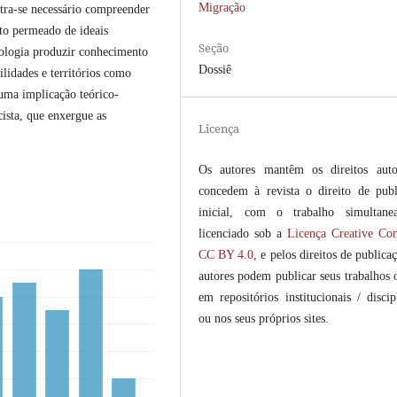
Migração
stra-se necessário compreender
to permeado de ideais
Seção
icologia produzir conhecimento
Dossiê
lidades e territórios como
 uma implicação teórico-
cista, que enxergue as
Licença
Os autores mantêm os direitos auto
concedem à revista o direito de publ
inicial, com o trabalho simultane
licenciado sob a
Licença Creative C
CC BY 4.0
, e pelos direitos de publica
autores podem publicar seus trabalhos 
em repositórios institucionais / discip
ou nos seus próprios sites.