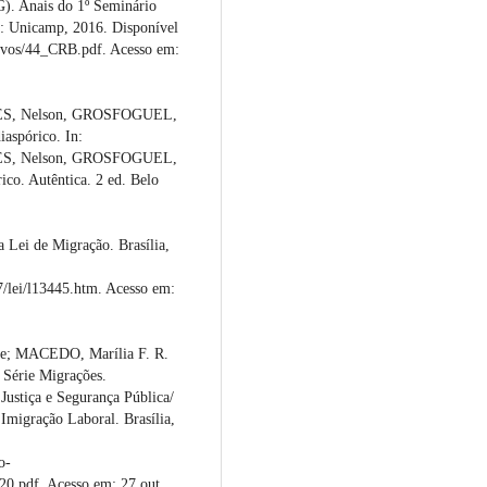
). Anais do 1º Seminário
lo: Unicamp, 2016. Disponível
uivos/44_CRB.pdf. Acesso em:
, Nelson, GROSFOGUEL,
aspórico. In:
, Nelson, GROSFOGUEL,
co. Autêntica. 2 ed. Belo
 Lei de Migração. Brasília,
7/lei/l13445.htm. Acesso em:
; MACEDO, Marília F. R.
 Série Migrações.
Justiça e Segurança Pública/
Imigração Laboral. Brasília,
o-
df. Acesso em: 27 out.