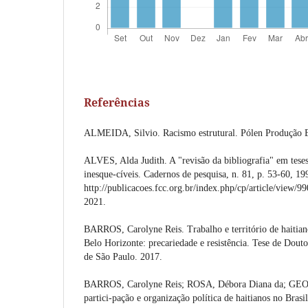
Referências
ALMEIDA, Silvio. Racismo estrutural. Pólen Produção 
ALVES, Alda Judith. A "revisão da bibliografia" em teses
inesque-cíveis. Cadernos de pesquisa, n. 81, p. 53-60, 1
http://publicacoes.fcc.org.br/index.php/cp/article/view/9
2021.
BARROS, Carolyne Reis. Trabalho e território de haitian
Belo Horizonte: precariedade e resistência. Tese de Dout
de São Paulo. 2017.
BARROS, Carolyne Reis; ROSA, Débora Diana da; GEOR
partici-pação e organização política de haitianos no Brasil