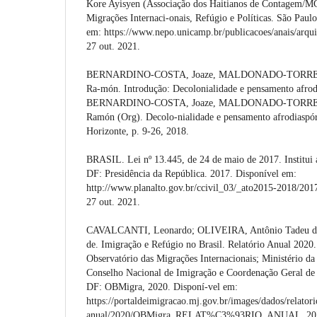
Kore Ayisyen (Associação dos Haitianos de Contagem/MG
Migrações Internaci-onais, Refúgio e Políticas. São Pau
em: https://www.nepo.unicamp.br/publicacoes/anais/arq
27 out. 2021.
BERNARDINO-COSTA, Joaze, MALDONADO-TORRES
Ra-món. Introdução: Decolonialidade e pensamento afrodi
BERNARDINO-COSTA, Joaze, MALDONADO-TORRES
Ramón (Org). Decolo-nialidade e pensamento afrodiaspóri
Horizonte, p. 9-26, 2018.
BRASIL. Lei nº 13.445, de 24 de maio de 2017. Institui a
DF: Presidência da República. 2017. Disponível em:
http://www.planalto.gov.br/ccivil_03/_ato2015-2018/201
27 out. 2021.
CAVALCANTI, Leonardo; OLIVEIRA, Antônio Tadeu de
de. Imigração e Refúgio no Brasil. Relatório Anual 2020.
Observatório das Migrações Internacionais; Ministério da 
Conselho Nacional de Imigração e Coordenação Geral de 
DF: OBMigra, 2020. Disponí-vel em:
https://portaldeimigracao.mj.gov.br/images/dados/relatori
anual/2020/OBMigra_RELAT%C3%93RIO_ANUAL_2020.p