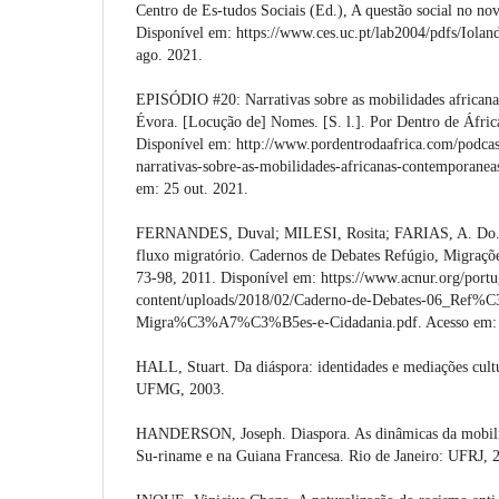
Centro de Es-tudos Sociais (Ed.), A questão social no no
Disponível em: https://www.ces.uc.pt/lab2004/pdfs/Iolan
ago. 2021.
EPISÓDIO #20: Narrativas sobre as mobilidades africana
Évora. [Locução de] Nomes. [S. l.]. Por Dentro de Áfric
Disponível em: http://www.pordentrodaafrica.com/podcas
narrativas-sobre-as-mobilidades-africanas-contemporanea
em: 25 out. 2021.
FERNANDES, Duval; MILESI, Rosita; FARIAS, A. Do. Ha
fluxo migratório. Cadernos de Debates Refúgio, Migrações
73-98, 2011. Disponível em: https://www.acnur.org/port
content/uploads/2018/02/Caderno-de-Debates-06_Ref%
Migra%C3%A7%C3%B5es-e-Cidadania.pdf. Acesso em: 1
HALL, Stuart. Da diáspora: identidades e mediações cultu
UFMG, 2003.
HANDERSON, Joseph. Diaspora. As dinâmicas da mobilid
Su-riname e na Guiana Francesa. Rio de Janeiro: UFRJ, 