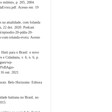
vo milénio, p. 205, 2004.
daEvora.pdf. Acesso em: 19
s na atualidade, com Iolanda
a, 22 dez. 2020. Podcast.
t/episodio-20-pdda-20-
s-com-iolanda-evora. Acesso
iti para o Brasil: o novo
 e Cidadania, v. 6, n. 6, p.
ugues/wp-
C3%BAgio-
6 out. 2021.
rais. Belo Horizonte: Editora
ade haitiana no Brasil, no
2015.