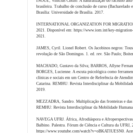
INOUE, Vinicius Chozo. A naturalização do racismo anti-a
brasileira. Trabalho de conclusão de curso (Bacharelado
Brasília: Universidade de Brasília. 2017.
INTERNATIONAL ORGANIZATION FOR MIGRATION. K
2021. Disponível em: https://www.iom.int/key-migration
2021.
JAMES, Cyril. Lionel Robert. Os Jacobinos negros: Tous
revolução de São Domingos. 1. ed. rev. São Paulo; Boit
MACHADO, Gustavo da Silva; BARROS, Allyne Fernan
BORGES, Lucienne. A escuta psicológica como ferramenta
clínicas e sociais em um Centro de Referência de Atendi
Catarina. REMHU: Revista Interdisciplinar da Mobilidad
2019.
MEZZADRA, Sandro. Multiplicação das fronteiras e das p
REMHU: Revista Interdisciplinar da Mobilidade Humana, 
NAVEGA UFRJ. África, Afrodiáspora e Afroperspectivas,
Balbino. Palestra. Fórum de Ciência e Cultura da UFRJ,
https://www.youtube.com/watch?v=oBKATIUESN0. Acess