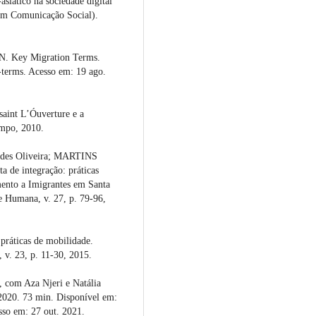
siático na sociedade digital
 em Comunicação Social).
ey Migration Terms.
-terms. Acesso em: 19 ago.
saint L’Óuverture e a
empo, 2010.
des Oliveira; MARTINS
 de integração: práticas
mento a Imigrantes em Santa
e Humana, v. 27, p. 79-96,
ráticas de mobilidade.
v. 23, p. 11-30, 2015.
 com Aza Njeri e Natália
 2020. 73 min. Disponível em:
o em: 27 out. 2021.