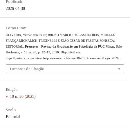
Publicado
2026-04-30
Como Citar
OLIVEIRA, Vilmar Pereira de; BRUNO MÁRCIO DE CASTRO REIS, MIRELLE
FRANÇA MICHALICK-TRIGINELLI E JOÃO CÉSAR DE FREITAS FONSECA.
EDITORIAL.
Pretextos - Revista da Graduação em Psicologia da PUC Minas
, Belo
Horizonte, v. 10, n. 20, p. 12–13, 2026. Disponível em:
https://periodicos.pucminas.br/pretextos/article/view/38201. Acesso em: 8 ago. 2026.
Fomatos de Citação
Edição
v. 10 n. 20 (2025)
Seção
Editorial