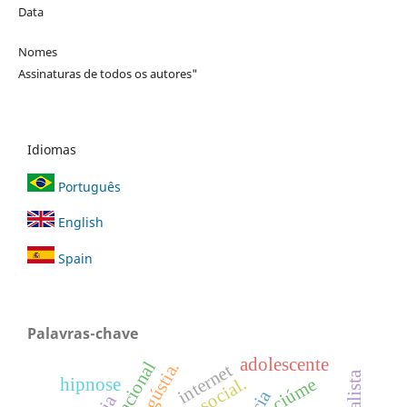
Data
Nomes
Assinaturas de todos os autores"
Idiomas
Português
English
Spain
Palavras-chave
adolescente
angústia.
internet
hipnose
ciúme