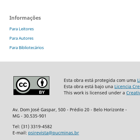
Informações
Para Leitores
Para Autores
Para Bibliotecários
Esta obra está protegida com uma
L
Esta obra está bajo una
Licencia Cr
This work is licensed under a
Creati
Av. Dom José Gaspar, 500 - Prédio 20 - Belo Horizonte -
MG - 30.535-901
Tel: (31) 3319-4582
E-mail:
psirevista@pucminas.br