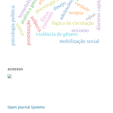
analítica geracional
discurso capitalista
psicologia social.
adolescência
homofobia
verdade
desejo
psicologia política.
Ética.
terapia
consumo
saber
infância
prostituição
lógica da circulação
crença
sexismo
violência de gênero
mobilização social
acessos
Open Journal Systems