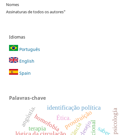
Nomes
Assinaturas de todos os autores"
Idiomas
Português
English
Spain
Palavras-chave
identificação política
angústia.
psicología
prostituição
homofobia
Ética.
desejo
infância
saber
terapia
lógica da circulação