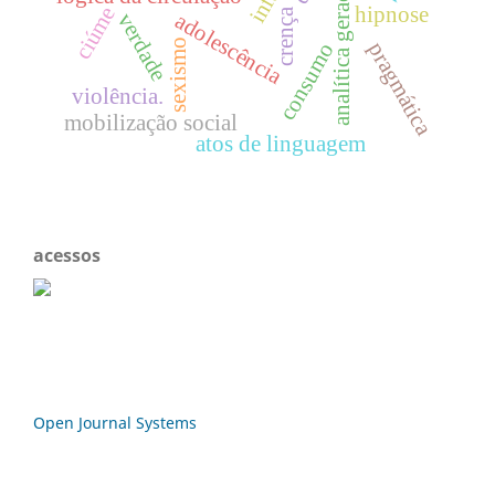
analítica geracional
ciúme
hipnose
crença
adolescência
verdade
sexismo
pragmática
consumo
violência.
mobilização social
atos de linguagem
acessos
Open Journal Systems