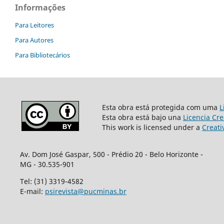
Informações
Para Leitores
Para Autores
Para Bibliotecários
Esta obra está protegida com uma
L
Esta obra está bajo una
Licencia Cr
This work is licensed under a
Creati
Av. Dom José Gaspar, 500 - Prédio 20 - Belo Horizonte -
MG - 30.535-901
Tel: (31) 3319-4582
E-mail:
psirevista@pucminas.br