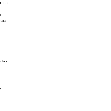
a
, que
m
o
 para
em
arta a
m
.