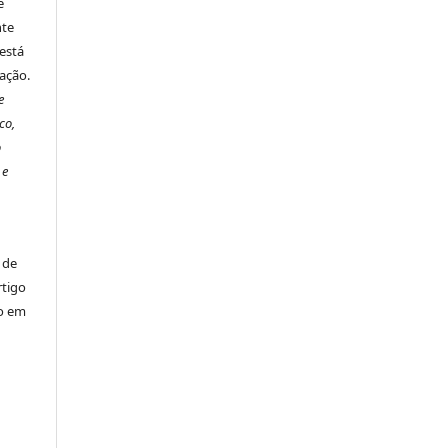
é
nte
está
ação.
e
co,
o
 e
 de
rtigo
ão em