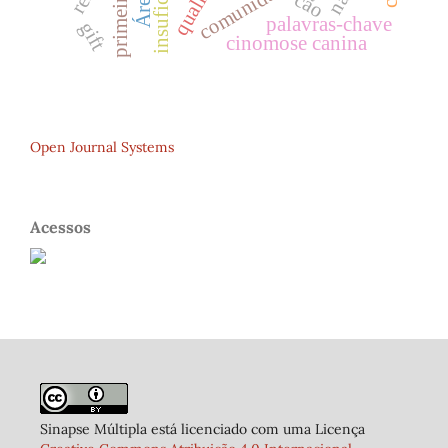
cão
palavras-chave
gift
cinomose canina
Open Journal Systems
Acessos
Sinapse Múltipla está licenciado com uma Licença