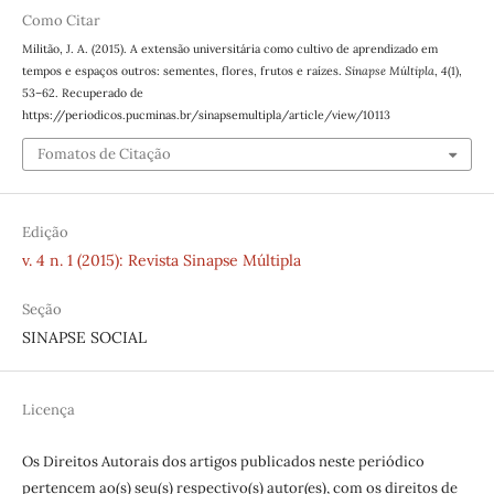
Como Citar
Militão, J. A. (2015). A extensão universitária como cultivo de aprendizado em
tempos e espaços outros: sementes, flores, frutos e raízes.
Sinapse Múltipla
,
4
(1),
53–62. Recuperado de
https://periodicos.pucminas.br/sinapsemultipla/article/view/10113
Fomatos de Citação
Edição
v. 4 n. 1 (2015): Revista Sinapse Múltipla
Seção
SINAPSE SOCIAL
Licença
Os Direitos Autorais dos artigos publicados neste periódico
pertencem ao(s) seu(s) respectivo(s) autor(es), com os direitos de