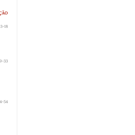
AÇÃO
3-18
9-33
4-54