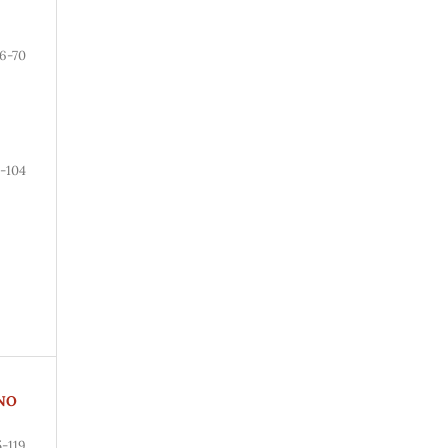
6-70
-104
NO
5-119