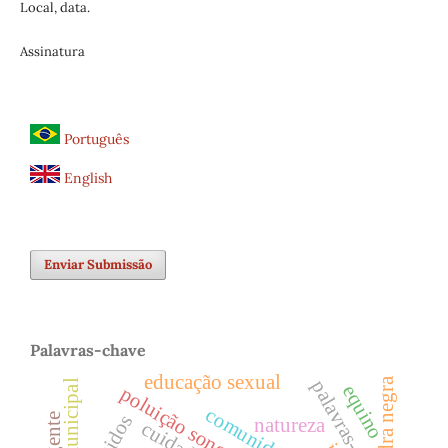
Local, data.
Assinatura
Português
English
Enviar Submissão
Palavras-chave
educação sexual
pedra negra
palavras-chave
equino
poluição sonora
natureza
cuidado