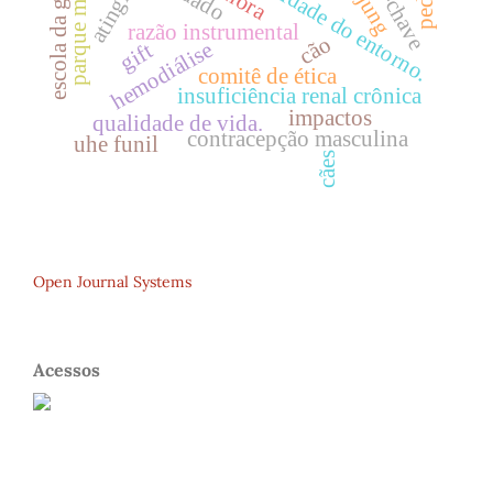
parque municipal
comunidade do entorno.
escola da gente
atingidos
jung
razão instrumental
cão
hemodiálise
gift
comitê de ética
insuficiência renal crônica
impactos
qualidade de vida.
contracepção masculina
uhe funil
cães
Open Journal Systems
Acessos