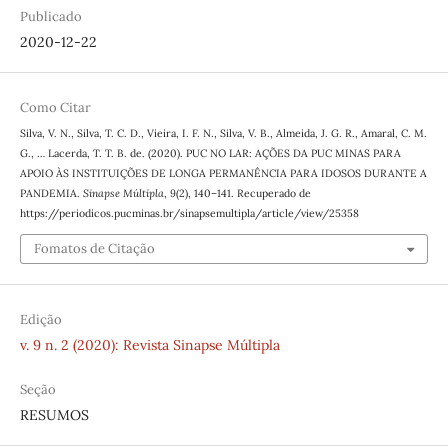
Publicado
2020-12-22
Como Citar
Silva, V. N., Silva, T. C. D., Vieira, I. F. N., Silva, V. B., Almeida, J. G. R., Amaral, C. M.
G., … Lacerda, T. T. B. de. (2020). PUC NO LAR: AÇÕES DA PUC MINAS PARA
APOIO ÀS INSTITUIÇÕES DE LONGA PERMANÊNCIA PARA IDOSOS DURANTE A
PANDEMIA.
Sinapse Múltipla
,
9
(2), 140–141. Recuperado de
https://periodicos.pucminas.br/sinapsemultipla/article/view/25358
Fomatos de Citação
Edição
v. 9 n. 2 (2020): Revista Sinapse Múltipla
Seção
RESUMOS