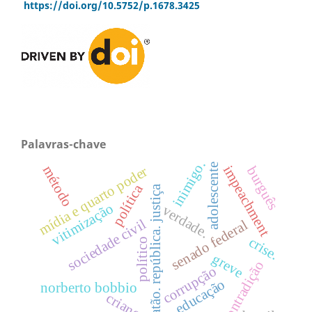
https://doi.org/10.5752/p.1678.3425
Palavras-chave
inimigo.
adolescente
impeachment
método
mídia e quarto poder
burguês
política
platão. república. justiça
vitimização
verdade.
sociedade civil
senado federal
crise.
político
greve
contradição
corrupção
educação
norberto bobbio
criança