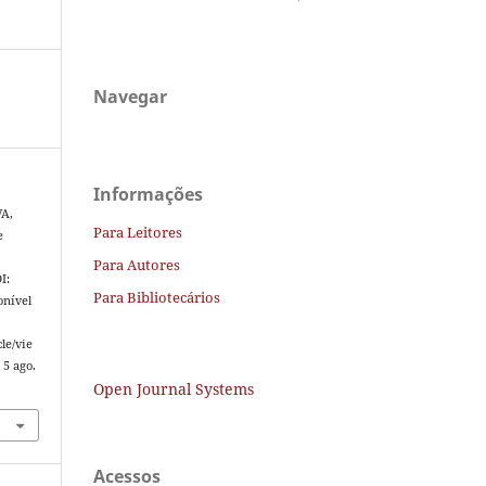
Navegar
Informações
VA,
Para Leitores
e
Para Autores
I:
Para Bibliotecários
onível
le/vie
 5 ago.
Open Journal Systems
Acessos