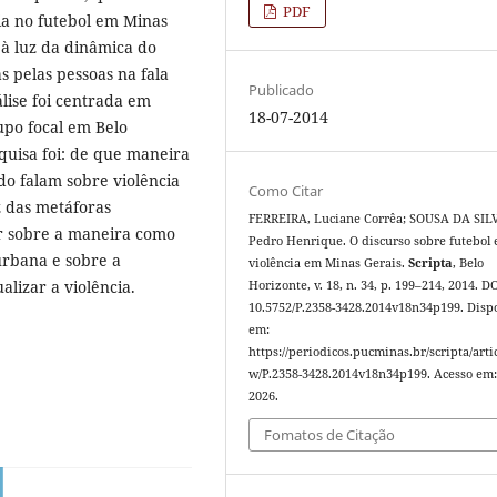
PDF
ia no futebol em Minas
à luz da dinâmica do
s pelas pessoas na fala
Publicado
álise foi centrada em
18-07-2014
upo focal em Belo
quisa foi: de que maneira
o falam sobre violência
Como Citar
z das metáforas
FERREIRA, Luciane Corrêa; SOUSA DA SIL
ir sobre a maneira como
Pedro Henrique. O discurso sobre futebol 
 urbana e sobre a
violência em Minas Gerais.
Scripta
, Belo
lizar a violência.
Horizonte, v. 18, n. 34, p. 199–214, 2014. DO
10.5752/P.2358-3428.2014v18n34p199. Disp
em:
https://periodicos.pucminas.br/scripta/artic
w/P.2358-3428.2014v18n34p199. Acesso em:
2026.
Fomatos de Citação