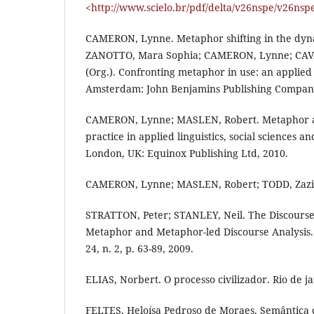
<
http://www.scielo.br/pdf/delta/v26nspe/v26nsp
CAMERON, Lynne. Metaphor shifting in the dynam
ZANOTTO, Mara Sophia; CAMERON, Lynne; CAV
(Org.). Confronting metaphor in use: an applied 
Amsterdam: John Benjamins Publishing Company,
CAMERON, Lynne; MASLEN, Robert. Metaphor an
practice in applied linguistics, social sciences a
London, UK: Equinox Publishing Ltd, 2010.
CAMERON, Lynne; MASLEN, Robert; TODD, Zazi
STRATTON, Peter; STANLEY, Neil. The Discours
Metaphor and Metaphor-led Discourse Analysis.
24, n. 2, p. 63-89, 2009.
ELIAS, Norbert. O processo civilizador. Rio de ja
FELTES, Heloísa Pedroso de Moraes. Semântica co