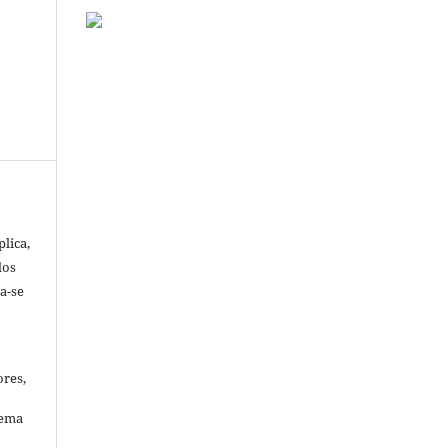
lica,
dos
ta-se
ores,
tema