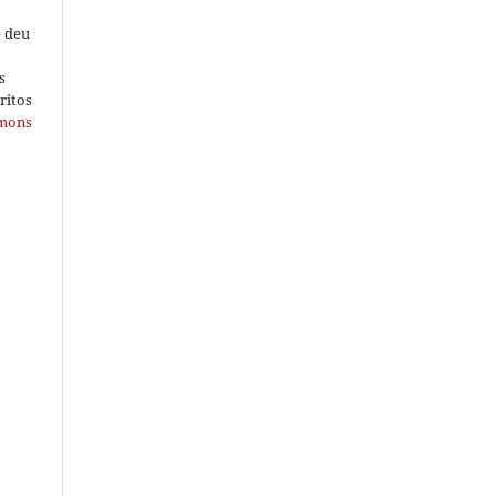
e deu
s
ritos
mmons