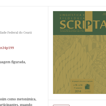
dade Federal do Ceará
18n34p199
guagem figurada,
assim como metonímica,
articipantes, quando