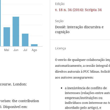
Edição
v. 18 n. 34 (2014): Scripta 34
Seção
Dossiê: interação discursiva e
cognição
Licença
O envio de qualquer colaboração imp
automaticamente, a cessão integral 
direitos autorais à PUC Minas. Solici
aos autores assegurarem:
course. London:
a inexistência de conflito de
interesses (relações entre aut
empresas/instituições ou
orism: the contribution
indivíduos com interesse no 
10. Disponível em:
abordado pelo artigo), e