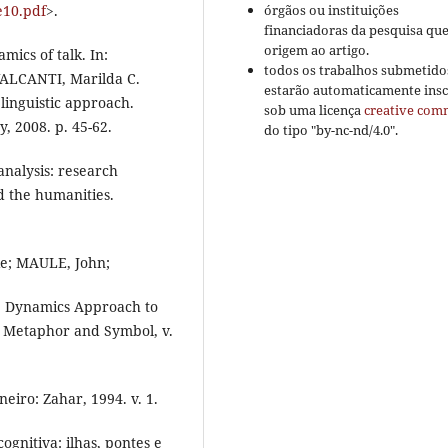
órgãos ou instituições
e10.pdf
>.
financiadoras da pesquisa qu
origem ao artigo.
ics of talk. In:
todos os trabalhos submetido
ALCANTI, Marilda C.
estarão automaticamente insc
linguistic approach.
sob uma licença
creative co
 2008. p. 45-62.
do tipo "by-nc-nd/4.0".
alysis: research
nd the humanities.
e; MAULE, John;
e Dynamics Approach to
 Metaphor and Symbol, v.
neiro: Zahar, 1994. v. 1.
gnitiva: ilhas, pontes e