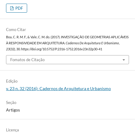
PDF
Como Citar
Boa, C. R. M. F., & Vale, C. M. do. (2017). INVESTIGAÇÃO DE GEOMETRIAS APLICÁVEIS
À RESPONSIVIDADE EM ARQUITETURA.
Cadernos De Arquitetura E Urbanismo
,
23
(32), 30. https://doi.org/10.5752/P.2316-1752.2016v23n32p30-41
Fomatos de Citação
Edição
v. 23 n. 32 (2016): Cadernos de Arquitetura e Urbanismo
Seção
Artigos
Licença