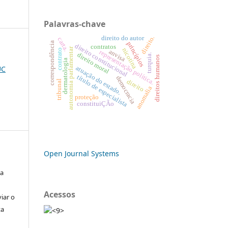
Palavras-chave
direito.
direito do autor
carta.
princípios
correspondência
direito constitucional
contratos
autonomia parlamentar
nicotina
contrato
anvisa
representação política.
direito moral
turquia.
direitos humanos
dermatologia
UC
atuação do estado.
título de especialista
democracia
direito
tribunal
anomalia
proteção
constituiÇÃo
Open Journal Systems
 a
Acessos
iar o
ta
<9>