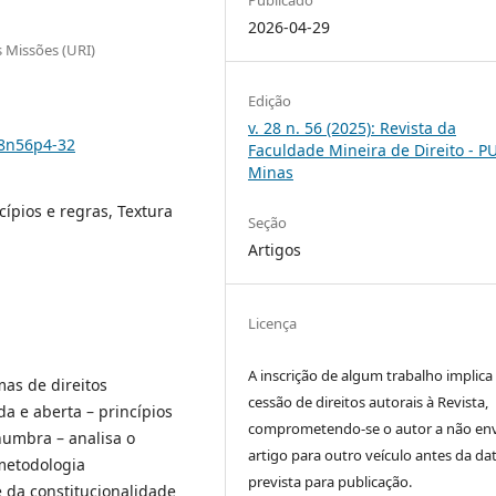
2026-04-29
 Missões (URI)
Edição
v. 28 n. 56 (2025): Revista da
28n56p4-32
Faculdade Mineira de Direito - P
Minas
cípios e regras, Textura
Seção
Artigos
Licença
A inscrição de algum trabalho implica
as de direitos
cessão de direitos autorais à Revista,
 e aberta – princípios
comprometendo-se o autor a não env
numbra – analisa o
artigo para outro veículo antes da da
metodologia
prevista para publicação.
 da constitucionalidade