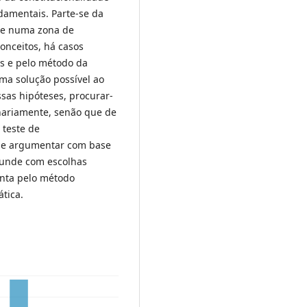
ndamentais. Parte-se da
-se numa zona de
nceitos, há casos
as e pelo método da
ma solução possível ao
essas hipóteses, procurar-
onariamente, senão que de
 teste de
r de argumentar com base
nfunde com escolhas
ienta pelo método
tica.