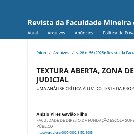
Revista da Faculdade Mineira 
Atual
Arquivos
Anúncios
Política de Pri
Início
/
Arquivos
/
v. 28 n. 56 (2025): Revista da Fa
TEXTURA ABERTA, ZONA D
JUDICIAL
UMA ANÁLISE CRÍTICA À LUZ DO TESTE DA PR
Anizio Pires Gavião Filho
FACULDADE DE DIREITO DA FUNDAÇÃO ESCOLA SUPE
PÚBLICO
https://orcid.org/0000-0002-8152-1005