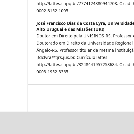
http://lattes.cnpq.br/7774124880944708. Orcid: h
0002-8152-1005.
José Francisco Dias da Costa Lyra,
Universidade
Alto Uruguai e das Missões (URI)
Doutor em Direito pela UNISINOS-RS. Professor
Doutorado em Direito da Universidade Regional
Ângelo-RS. Professor titular da mesma instituição.
jfdclyra@tjrs.jus.br. Currículo lattes:
http://lattes.cnpq.br/3248441957258684. Orcid: h
0003-1952-3365.