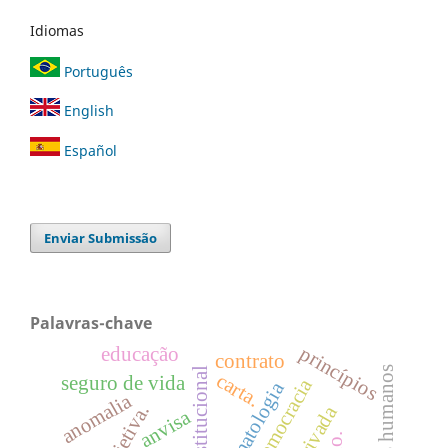
Idiomas
Português
English
Español
Enviar Submissão
Palavras-chave
princípios
educação
contrato
direitos humanos
carta.
seguro de vida
democracia
dermatologia
anomalia
anvisa