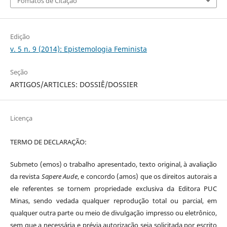
Fomatos de Citação
Edição
v. 5 n. 9 (2014): Epistemologia Feminista
Seção
ARTIGOS/ARTICLES: DOSSIÊ/DOSSIER
Licença
TERMO DE DECLARAÇÃO:
Submeto (emos) o trabalho apresentado, texto original, à avaliação
da revista
Sapere Aude
, e concordo (amos) que os direitos autorais a
ele referentes se tornem propriedade exclusiva da Editora PUC
Minas, sendo vedada qualquer reprodução total ou parcial, em
qualquer outra parte ou meio de divulgação impresso ou eletrônico,
sem que a necessária e prévia autorização seja solicitada por escrito