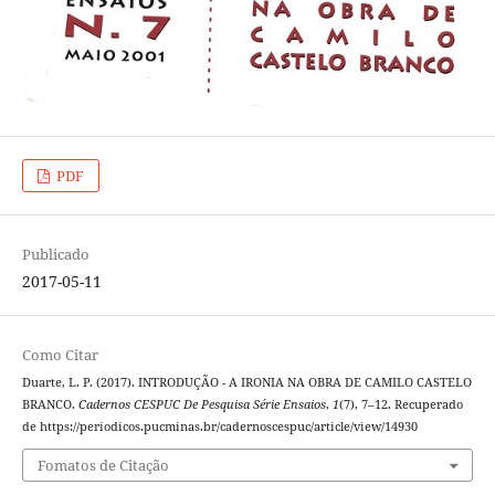
PDF
Publicado
2017-05-11
Como Citar
Duarte, L. P. (2017). INTRODUÇÃO - A IRONIA NA OBRA DE CAMILO CASTELO
BRANCO.
Cadernos CESPUC De Pesquisa Série Ensaios
,
1
(7), 7–12. Recuperado
de https://periodicos.pucminas.br/cadernoscespuc/article/view/14930
Fomatos de Citação