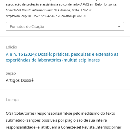
associação de proteção e assistência ao condenado (APAC) em Belo Horizonte.
Conecte-Se! Revista Interdisciplinar De Extensão
,
8
(16), 178–190.
https://doi.org/10.5752/P.2594-5467.2024v8n16p178-190
Fomatos de Citação
Edição
v. 8 n. 16 (2024): Dossiê: práticas, pesquisas e extensão as
experiências de laboratórios (multi)disciplinares
Seção
Artigos Dossiê
Licença
O(s) (co)autor(es) responsabiliza(m)-se pelo ineditismo do texto
submetido (sanções possíveis por plágio são de sua inteira
responsabilidade) e atribuem a Conecte-se! Revista Interdisciplinar