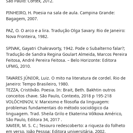
São Paulo: Cortex, 2012.
PINHEIRO, H. Poesia na sala de aula. Campina Grande:
Bagagem, 2007.
PAZ, O. O arco e a lira. Tradução Olga Savary. Rio de Janeiro:
Nova Fronteira, 1982.
SPIVAK, Gayatri Chakravorty, 1942. Pode o Subalterno falar?;
Tradução de Sandra Regina Goulart Almeida, Marcos Pereira
Feitosa, André Pereira Feitosa. – Belo Horizonte: Editora
UFMG, 2010.
TAVARES JÚNIOR, Luiz. O mito na literatura de cordel. Rio de
Janeiro: Tempo Brasileiro, 1980.
TEZZA, Cristóvão. Poesia. In: Brait, Beth. Bakhtin outros
conceitos chave. São Paulo, Contexto, 2018 p 195-218
VOLÓCHINOV, V. Marxismo e filosofia da linguagem:
problemas fundamentais do método sociológico da
linguagem. Trad. Sheila Grilo e Ekaterina Vólkova Américo,
São Paulo, Editora 34, 2017 .
XAVIER, M. S. C.; Tesouro redescoberto: a riqueza do folheto
em verso. João Pessoa: Editora universitária, 2002.