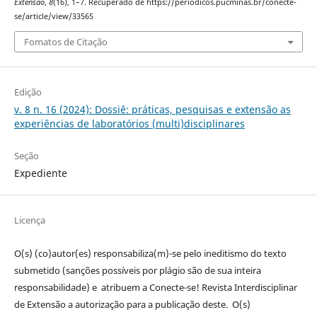
Extensão
,
8
(16), 1–7. Recuperado de https://periodicos.pucminas.br/conecte-
se/article/view/33565
Fomatos de Citação
Edição
v. 8 n. 16 (2024): Dossiê: práticas, pesquisas e extensão as
experiências de laboratórios (multi)disciplinares
Seção
Expediente
Licença
O(s) (co)autor(es) responsabiliza(m)-se pelo ineditismo do texto
submetido (sanções possíveis por plágio são de sua inteira
responsabilidade) e atribuem a Conecte-se! Revista Interdisciplinar
de Extensão a autorização para a publicação deste. O(s)