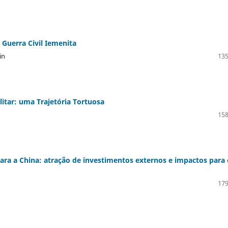
 Guerra Civil Iemenita
in
135
itar: uma Trajetória Tortuosa
158
para a China: atração de investimentos externos e impactos para 
179