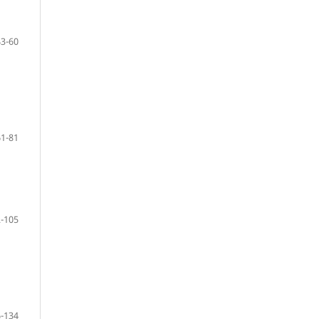
43-60
61-81
-105
-134