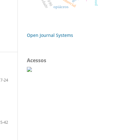
opiáceos
Open Journal Systems
Acessos
7-24
25-42