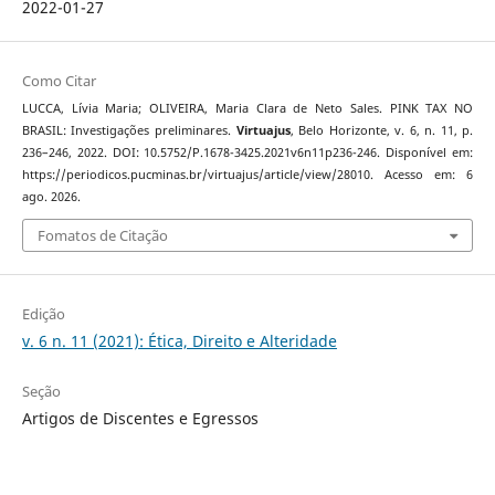
2022-01-27
Como Citar
LUCCA, Lívia Maria; OLIVEIRA, Maria Clara de Neto Sales. PINK TAX NO
BRASIL: Investigações preliminares.
Virtuajus
, Belo Horizonte, v. 6, n. 11, p.
236–246, 2022. DOI: 10.5752/P.1678-3425.2021v6n11p236-246. Disponível em:
https://periodicos.pucminas.br/virtuajus/article/view/28010. Acesso em: 6
ago. 2026.
Fomatos de Citação
Edição
v. 6 n. 11 (2021): Ética, Direito e Alteridade
Seção
Artigos de Discentes e Egressos