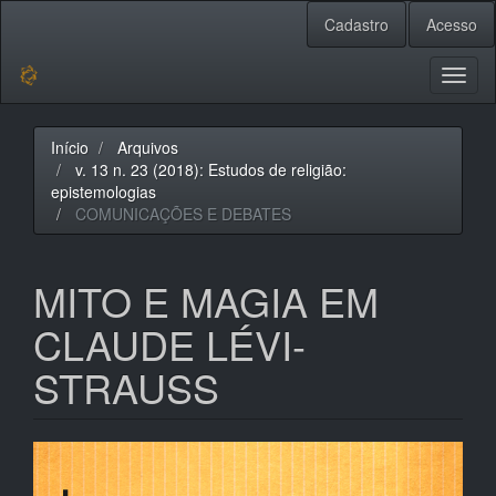
Navegação
Cadastro
Acesso
Principal
Conteúdo
principal
Toggl
Barra
naviga
Lateral
Início
Arquivos
v. 13 n. 23 (2018): Estudos de religião:
epistemologias
COMUNICAÇÕES E DEBATES
MITO E MAGIA EM
CLAUDE LÉVI-
STRAUSS
Barra
lateral