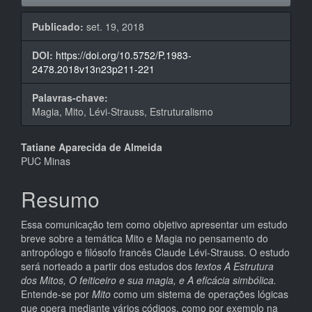
Publicado:
set. 19, 2018
DOI:
https://doi.org/10.5752/P.1983-
2478.2018v13n23p211-221
Palavras-chave:
Magia, Mito, Lévi-Strauss, Estruturalismo
Conteúdo
Tatiane Aparecida de Almeida
PUC Minas
do
artigo
Resumo
principal
Essa comunicação tem como objetivo apresentar um estudo
breve sobre a temática Mito e Magia no pensamento do
antropólogo e filósofo francês Claude Lévi-Strauss. O estudo
será norteado a partir dos estudos dos
textos A Estrutura
dos Mitos, O feiticeiro e sua magia, e A eficácia simbólica.
Entende-se por
Mito
como um sistema de operações lógicas
que opera mediante vários códigos, como por exemplo na