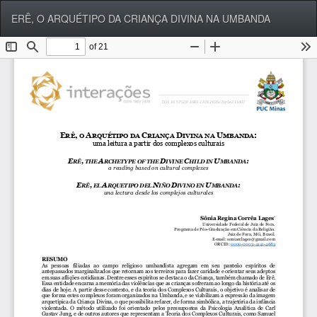
Voltar
Bai
Ba
ERÊ, O ARQUÉTIPO DA CRIANÇA DIVINA NA UMBANDA
aos
P
Detalhes
do
Artigo