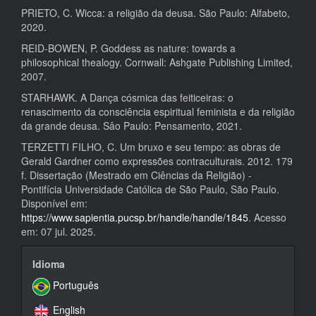
PRIETO, C. Wicca: a religião da deusa. São Paulo: Alfabeto,
2020.
REID-BOWEN, P. Goddess as nature: towards a
philosophical thealogy. Cornwall: Ashgate Publishing Limited,
2007.
STARHAWK. A Dança cósmica das feiticeiras: o
renascimento da consciência espiritual feminista e da religião
da grande deusa. Sâo Paulo: Pensamento, 2021.
TERZETTI FILHO, C. Um bruxo e seu tempo: as obras de
Gerald Gardner como expressões contraculturais. 2012. 179
f. Dissertação (Mestrado em Ciências da Religião) -
Pontifícia Universidade Católica de São Paulo, São Paulo.
Disponível em:
https://www.sapientia.pucsp.br/handle/handle/1845
. Acesso
em: 07 jul. 2025.
idioma
Idioma
Português
English