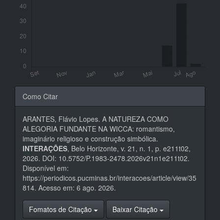
Detalhes
Como Citar
do
ARANTES, Flávio Lopes. A NATUREZA COMO
artigo
ALEGORIA FUNDANTE NA WICCA: romantismo,
imaginário religioso e construção simbólica.
INTERAÇÕES
, Belo Horizonte, v. 21, n. 1, p. e211t02,
2026. DOI: 10.5752/P.1983-2478.2026v21n1e211t02.
Disponível em:
https://periodicos.pucminas.br/interacoes/article/view/35
814. Acesso em: 6 ago. 2026.
Fomatos de Citação
Baixar Citação