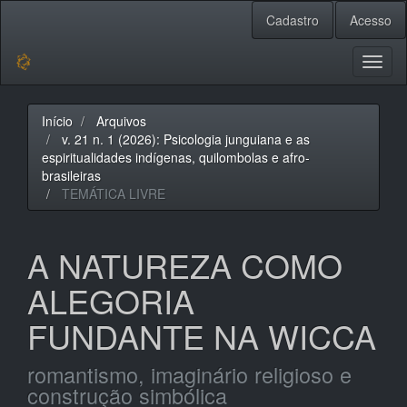
Navegação
Cadastro
Acesso
Principal
Conteúdo
principal
Toggl
Barra
naviga
Lateral
Início
Arquivos
v. 21 n. 1 (2026): Psicologia junguiana e as
espiritualidades indígenas, quilombolas e afro-
brasileiras
TEMÁTICA LIVRE
A NATUREZA COMO
ALEGORIA
FUNDANTE NA WICCA
romantismo, imaginário religioso e
construção simbólica