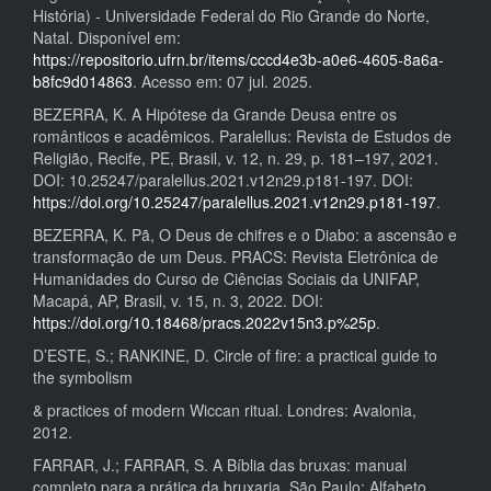
História) - Universidade Federal do Rio Grande do Norte,
Natal. Disponível em:
https://repositorio.ufrn.br/items/cccd4e3b-a0e6-4605-8a6a-
b8fc9d014863
. Acesso em: 07 jul. 2025.
BEZERRA, K. A Hipótese da Grande Deusa entre os
românticos e acadêmicos. Paralellus: Revista de Estudos de
Religião, Recife, PE, Brasil, v. 12, n. 29, p. 181–197, 2021.
DOI: 10.25247/paralellus.2021.v12n29.p181-197. DOI:
https://doi.org/10.25247/paralellus.2021.v12n29.p181-197
.
BEZERRA, K. Pã, O Deus de chifres e o Diabo: a ascensão e
transformação de um Deus. PRACS: Revista Eletrônica de
Humanidades do Curso de Ciências Sociais da UNIFAP,
Macapá, AP, Brasil, v. 15, n. 3, 2022. DOI:
https://doi.org/10.18468/pracs.2022v15n3.p%25p
.
D’ESTE, S.; RANKINE, D. Circle of fire: a practical guide to
the symbolism
& practices of modern Wiccan ritual. Londres: Avalonia,
2012.
FARRAR, J.; FARRAR, S. A Bíblia das bruxas: manual
completo para a prática da bruxaria. São Paulo: Alfabeto,