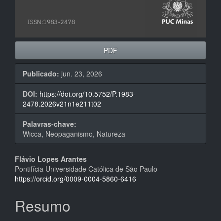
PDF
Publicado:
jun. 23, 2026
DOI:
https://doi.org/10.5752/P.1983-
2478.2026v21n1e211t02
Palavras-chave:
Wicca, Neopaganismo, Natureza
Conteúdo
Flávio Lopes Arantes
Pontifícia Universidade Católica de São Paulo
do
https://orcid.org/0009-0004-5860-6416
artigo
Resumo
principal