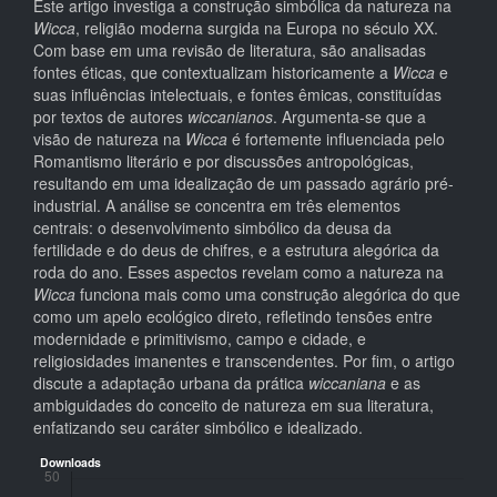
Este artigo investiga a construção simbólica da natureza na
Wicca
, religião moderna surgida na Europa no século XX.
Com base em uma revisão de literatura, são analisadas
fontes éticas, que contextualizam historicamente a
Wicca
e
suas influências intelectuais, e fontes êmicas, constituídas
por textos de autores
wiccanianos
. Argumenta-se que a
visão de natureza na
Wicca
é fortemente influenciada pelo
Romantismo literário e por discussões antropológicas,
resultando em uma idealização de um passado agrário pré-
industrial. A análise se concentra em três elementos
centrais: o desenvolvimento simbólico da deusa da
fertilidade e do deus de chifres, e a estrutura alegórica da
roda do ano. Esses aspectos revelam como a natureza na
Wicca
funciona mais como uma construção alegórica do que
como um apelo ecológico direto, refletindo tensões entre
modernidade e primitivismo, campo e cidade, e
religiosidades imanentes e transcendentes. Por fim, o artigo
discute a adaptação urbana da prática
wiccaniana
e as
ambiguidades do conceito de natureza em sua literatura,
enfatizando seu caráter simbólico e idealizado.
Downloads