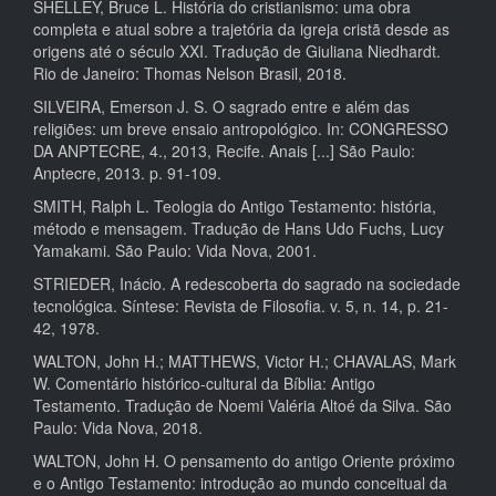
SHELLEY, Bruce L. História do cristianismo: uma obra
completa e atual sobre a trajetória da igreja cristã desde as
origens até o século XXI. Tradução de Giuliana Niedhardt.
Rio de Janeiro: Thomas Nelson Brasil, 2018.
SILVEIRA, Emerson J. S. O sagrado entre e além das
religiões: um breve ensaio antropológico. In: CONGRESSO
DA ANPTECRE, 4., 2013, Recife. Anais [...] São Paulo:
Anptecre, 2013. p. 91-109.
SMITH, Ralph L. Teologia do Antigo Testamento: história,
método e mensagem. Tradução de Hans Udo Fuchs, Lucy
Yamakami. São Paulo: Vida Nova, 2001.
STRIEDER, Inácio. A redescoberta do sagrado na sociedade
tecnológica. Síntese: Revista de Filosofia. v. 5, n. 14, p. 21-
42, 1978.
WALTON, John H.; MATTHEWS, Victor H.; CHAVALAS, Mark
W. Comentário histórico-cultural da Bíblia: Antigo
Testamento. Tradução de Noemi Valéria Altoé da Silva. São
Paulo: Vida Nova, 2018.
WALTON, John H. O pensamento do antigo Oriente próximo
e o Antigo Testamento: introdução ao mundo conceitual da