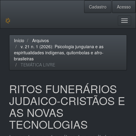
Navegação
Cadastro
Acesso
Principal
Conteúdo
principal
Toggl
Barra
naviga
Lateral
Início
Arquivos
v. 21 n. 1 (2026): Psicologia junguiana e as
espiritualidades indígenas, quilombolas e afro-
brasileiras
TEMÁTICA LIVRE
RITOS FUNERÁRIOS
JUDAICO-CRISTÃOS E
AS NOVAS
TECNOLOGIAS