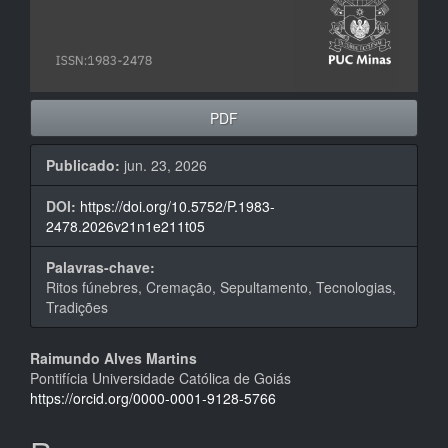
PDF
Publicado:
jun. 23, 2026
DOI:
https://doi.org/10.5752/P.1983-
2478.2026v21n1e211t05
Palavras-chave:
Ritos fúnebres, Cremação, Sepultamento, Tecnologias,
Tradições
Conteúdo
Raimundo Alves Martins
Pontifícia Universidade Católica de Goiás
do
https://orcid.org/0000-0001-9128-5766
artigo