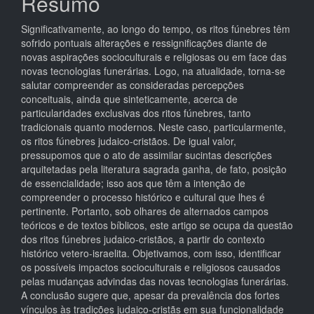
Resumo
principal
Significativamente, ao longo do tempo, os ritos fúnebres têm
sofrido pontuais alterações e ressignificações diante de
novas aspirações socioculturais e religiosas ou em face das
novas tecnologias funerárias. Logo, na atualidade, torna-se
salutar compreender as consideradas percepções
conceituais, ainda que sinteticamente, acerca de
particularidades exclusivas dos ritos fúnebres, tanto
tradicionais quanto modernos. Neste caso, particularmente,
os ritos fúnebres judaico-cristãos. De igual valor,
pressupomos que o ato de assimilar sucintas descrições
arquitetadas pela literatura sagrada ganha, de fato, posição
de essencialidade; isso aos que têm a intenção de
compreender o processo histórico e cultural que lhes é
pertinente. Portanto, sob olhares de alternados campos
teóricos e de textos bíblicos, este artigo se ocupa da questão
dos ritos fúnebres judaico-cristãos, a partir do contexto
histórico vetero-israelita. Objetivamos, com isso, identificar
os possíveis impactos socioculturais e religiosos causados
pelas mudanças advindas das novas tecnologias funerárias.
A conclusão sugere que, apesar da prevalência dos fortes
vínculos às tradições judaico-cristãs em sua funcionalidade