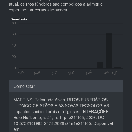
atual, os ritos fúnebres são compelidos a admitir e
experimentar certas alterações.
Downloads
Detalhes
Como Citar
do
MARTINS, Raimundo Alves. RITOS FUNERÁRIOS
artigo
JUDAICO-CRISTÃOS E AS NOVAS TECNOLOGIAS:
impactos socioculturais e religiosos.
INTERAÇÕES
,
Belo Horizonte, v. 21, n. 1, p. e211t05, 2026. DOI:
10.5752/P.1983-2478.2026v21n1e211t05. Disponível
em: