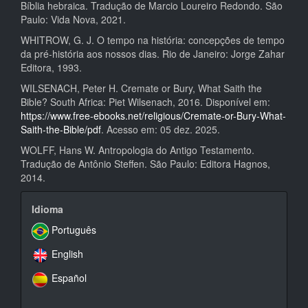
Bíblia hebraica. Tradução de Marcio Loureiro Redondo. São
Paulo: Vida Nova, 2021.
WHITROW, G. J. O tempo na história: concepções de tempo
da pré-história aos nossos dias. Rio de Janeiro: Jorge Zahar
Editora, 1993.
WILSENACH, Peter H. Cremate or Bury, What Saith the
Bible? South Africa: Piet Wilsenach, 2016. Disponível em:
https://www.free-ebooks.net/religious/Cremate-or-Bury-What-
Saith-the-Bible/pdf
. Acesso em: 05 dez. 2025.
WOLFF, Hans W. Antropologia do Antigo Testamento.
Tradução de Antônio Steffen. São Paulo: Editora Hagnos,
2014.
idioma
Idioma
Português
English
Español