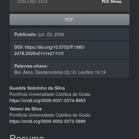
PDF
Publicado:
jun. 23, 2026
DOI:
https://doi.org/10.5752/P.1983-
2478.2026v21n1e211t10
Palavras-chave:
Boi, Asno, Deuteronômio 22,10, Levítico 19,19
Conteúdo
Guedds Sobrinho da Silva
Pontifícia Universidade Católica de Goiás
do
https://orcid.org/0009-0007-0374-8953
artigo
Valmor da Silva
Pontifícia Universidade Católica de Goiás
principal
https://orcid.org/0000-0002-0372-5889
Resumo