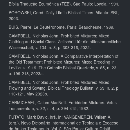
Bíblia Tradução Ecumênica (TEB). São Paulo: Loyola, 1994.
BOROWSKI, Oded. Daily Life in Biblical Times. Atlanta: SBL,
2003.
BUIS, Pierre. Le Deutéronome. Paris: Beauchesne, 1969.
CAMPBELL, Nicholas John. Prohibited Mixtures: Mixed
Clothing and Social Class. Zeitschrift für die alttestamentliche
Wissenschaft, v. 134, n. 3, p. 303-316, 2022.
CAMPBELL, Nicholas John. A Comparative Interpretation of
the Old Testament Prohibited Mixtures: Mixed Breeding in
Leviticus 19:19. The Catholic Biblical Quarterly, v. 85, n. 23,
p. 199-218, 2023a.
CAMPBELL, Nicholas John. Prohibited Mixtures: Mixed
Plowing and Sowing. Biblical Theology Bulletin, v. 53, n. 2, p.
110-121, May 2023b.
CARMICHAEL, Calum MacNeill. Forbidden Mixtures. Vetus
Testamentum, v. 32, n. 4, p. 394-415, 1982.
FUTATO, Mark David. ḥrš. In: VANGEMEREN, Willem A.
(org.). Novo Dicionário Internacional de Teologia e Exegese
do Antigo Testamento. Vol. 2. São Paulo: Cultura Cristã,