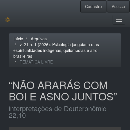
Navegação
Cadastro
Acesso
Principal
Conteúdo
principal
Toggl
Barra
naviga
Lateral
Início
Arquivos
v. 21 n. 1 (2026): Psicologia junguiana e as
espiritualidades indígenas, quilombolas e afro-
brasileiras
TEMÁTICA LIVRE
“NÃO ARARÁS COM
BOI E ASNO JUNTOS”
interpretações de Deuteronômio
22,10