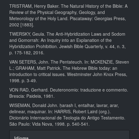
TRISTRAM, Henry Baker. The Natural History of the Bible: A
Review of the Physical Geography, Geology, and
Meteorology of the Holy Land. Piscataway: Georgias Press,
2002 [1883].
TWERSKY, Geula. The Anti-Hybridization Laws and Sodom
and Gomorrah: An Inquiry into an Explanation of the
Hybridization Prohibition. Jewish Bible Quarterly, v. 44, n. 3,
p. 175-182, 2016.
VAN SETERS, John. The Pentateuch. In: MCKENZIE, Steven
L.; GRAHAM, Matt Patrick. The Hebrew Bible today: an
introduction to critical issues. Westminster John Knox Press,
1998. p. 3-49.
VON RAD, Gerhard. Deuteronomio: traduzione e commento.
Brescia: Paideia, 1981.
WISEMAN, Donald John. ḥarash I, entalhar, lavrar, arar,
delinear, maquinar. In: HARRIS, Robert Laird (org.).
Dicionário Internacional de Teologia do Antigo Testamento.
São Paulo: Vida Nova, 1998. p. 540-541.
idioma
Idioma