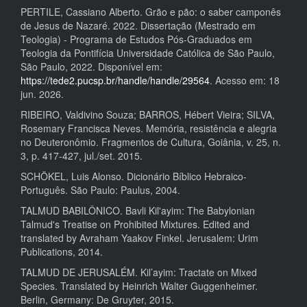
PERTILE, Cassiano Alberto. Grão e pão: o saber camponês
de Jesus de Nazaré. 2022. Dissertação (Mestrado em
Teologia) - Programa de Estudos Pós-Graduados em
Teologia da Pontifícia Universidade Católica de São Paulo,
São Paulo, 2022. Disponível em:
https://tede2.pucsp.br/handle/handle/29564
. Acesso em: 18
jun. 2026.
RIBEIRO, Valdivino Souza; BARROS, Hébert Vieira; SILVA,
Rosemary Francisca Neves. Memória, resistência e alegria
no Deuteronômio. Fragmentos de Cultura, Goiânia, v. 25, n.
3, p. 417-427, jul./set. 2015.
SCHÖKEL, Luis Alonso. Dicionário Bíblico Hebraico-
Português. São Paulo: Paulus, 2004.
TALMUD BABILÔNICO. Bavli Kil'ayim: The Babylonian
Talmud's Treatise on Prohibited Mixtures. Edited and
translated by Avraham Yaakov Finkel. Jerusalem: Urim
Publications, 2014.
TALMUD DE JERUSALÉM. Kil’ayim: Tractate on Mixed
Species. Translated by Heinrich Walter Guggenheimer.
Berlin, Germany: De Gruyter, 2015.