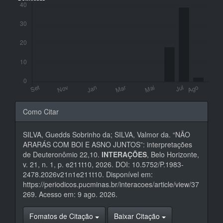
Detalhes
Como Citar
do
SILVA, Guedds Sobrinho da; SILVA, Valmor da. “NÃO
artigo
ARARÁS COM BOI E ASNO JUNTOS”: interpretações
de Deuteronômio 22,10.
INTERAÇÕES
, Belo Horizonte,
v. 21, n. 1, p. e211t10, 2026. DOI: 10.5752/P.1983-
2478.2026v21n1e211t10. Disponível em:
https://periodicos.pucminas.br/interacoes/article/view/37
269. Acesso em: 9 ago. 2026.
Fomatos de Citação
Baixar Citação