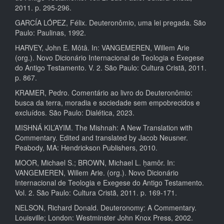
2011. p. 295-296.
GARCÍA LÓPEZ, Félix. Deuteronômio, uma lei pregada. São
Paulo: Paulinas, 1992.
HARVEY, John E. Môtâ. In: VANGEMEREN, Willem Arie
(org.). Novo Dicionário Internacional de Teologia e Exegese
do Antigo Testamento. V. 2. São Paulo: Cultura Cristã, 2011.
p. 867.
KRAMER, Pedro. Comentário ao livro do Deuteronômio:
busca da terra, moradia e sociedade sem empobrecidos e
excluídos. São Paulo: Dialética, 2023.
MISHNÁ KIL’AYIM. The Mishnah: A New Translation with
Commentary. Edited and translated by Jacob Neusner.
Peabody, MA: Hendrickson Publishers, 2010.
MOOR, Michael S.; BROWN, Michael L. ḥamôr. In:
VANGEMEREN, Willem Arie. (org.). Novo Dicionário
Internacional de Teologia e Exegese do Antigo Testamento.
Vol. 2. São Paulo: Cultura Cristã, 2011. p. 169-171.
NELSON, Richard Donald. Deuteronomy: A Commentary.
Louisville; London: Westminster John Knox Press, 2002.