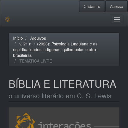
Navegação
Cadastro
Acesso
Principal
Conteúdo
principal
Toggl
Barra
naviga
Lateral
Início
Arquivos
v. 21 n. 1 (2026): Psicologia junguiana e as
espiritualidades indígenas, quilombolas e afro-
brasileiras
TEMÁTICA LIVRE
BÍBLIA E LITERATURA
o universo literário em C. S. Lewis
Barra
lateral