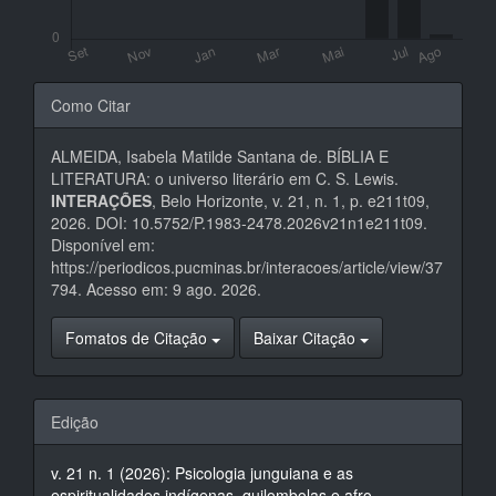
Detalhes
Como Citar
do
ALMEIDA, Isabela Matilde Santana de. BÍBLIA E
artigo
LITERATURA: o universo literário em C. S. Lewis.
INTERAÇÕES
, Belo Horizonte, v. 21, n. 1, p. e211t09,
2026. DOI: 10.5752/P.1983-2478.2026v21n1e211t09.
Disponível em:
https://periodicos.pucminas.br/interacoes/article/view/37
794. Acesso em: 9 ago. 2026.
Fomatos de Citação
Baixar Citação
Edição
v. 21 n. 1 (2026): Psicologia junguiana e as
espiritualidades indígenas, quilombolas e afro-