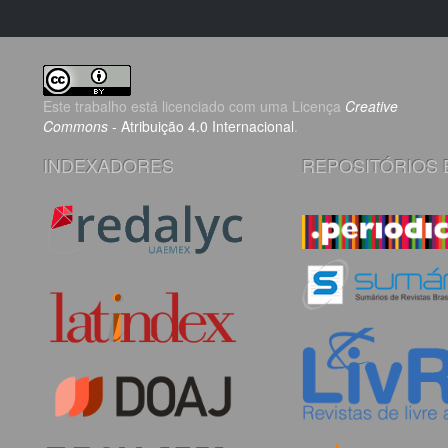
Este trabalho está licenciado com uma Licença
Creative
Commons
- Atribuição 4.0 Internacional
.
INDEXADORES
REPOSITÓRIOS 