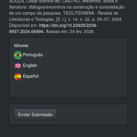
SOUZA, César Martins de; CASTRO, Weverton. Bíblia e
literatura: diálogos/encontros na construção e consolidação
de um campo de pesquisa. TEOLITERARIA - Revista de
Literaturas e Teologias, [S. l.], v. 14, n. 32, p. 35–57, 2024.
Disponível em:
https://doi.org/10.23925/2236-
9937.2024.66994
. Acesso em: 24 fev. 2026.
idioma
Idioma
Português
English
Español
Enviar
Enviar Submissão
Submissão