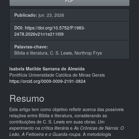
PDF
Publicado:
jun. 23, 2026
DOI:
https://doi.org/10.5752/P.1983-
2478.2026v21n1e211t09
Palavras-chave:
Bíblia e literatura, C. S. Lewis, Northrop Frye
Conteúdo
Isabela Matilde Santana de Almeida
Pontifícia Universidade Católica de Minas Gerais
do
https://orcid.org/0009-0009-2191-0824
artigo
Resumo
principal
Este artigo tem como objetivo refletir acerca das possíveis
relações entre Bíblia e literatura, considerando as
contribuições de C. S. Lewis em suas obras:
Um
experimento na crítica literária
e
As Crônicas de Nárnia: O
Leão, A Feiticeira e o Guarda-roupa
. A metodologia