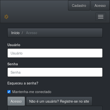
Navegação
Cadastro
Acesso
Principal
Conteúdo
principal
Toggl
Barra
naviga
Lateral
Início
Acesso
Usuário
Senha
Esqueceu a senha?
Mantenha-me conectado
Acesso
Não é um usuário? Registre-se no site