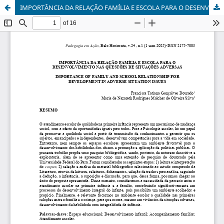
IMPORTÂNCIA DA RELAÇÃO FAMÍLIA E ESCOLA PARA O DESENVOLVIMENTO NAS QUESTÕES DE SITUAÇÕES ADVERSAS