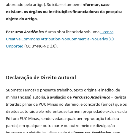
abordado pelo artigo). Solicita-se também
informar, caso
existam, os órgãos ou instituições financiadoras da pesquisa
objeto do artigo.
Percurso
Acadêmico
é uma obra licenciada sob uma
Licença
Creative Commons Attribution-NonCommercial-NoDerivs 3.0
Unported
(CC BY-NC-ND 3.0).
Declaração de Direito Autoral
Submeto (emos) o presente trabalho, texto original e inédito, de
minha (nossa) autoria, à avaliação de
Percurso
Acadêmico
- Revista
Interdisciplinar da PUC Minas no Barreiro, e concordo (amos) que os
direitos autorais a ele referentes se tornem propriedade exclusiva da
Editora PUC Minas, sendo vedada qualquer reprodução total ou
parcial, em qualquer outra parte ou outro meio de divulgação
impresso ou eletrônico, dissociado de
Percurso
Acedêmico
, sem