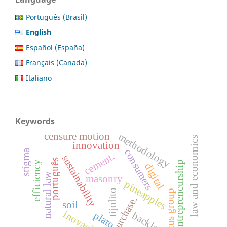
Português (Brasil)
English
Español (España)
Français (Canada)
Italiano
Keywords
censure motion
methodology
law and economics
innovation
consumers
stigma
cement.
sustainability
português
efficiency
entrepreneurship
digital
natural law
masonry
pineapples
tijolito
focus group
purchase.
soil
inovação
plato
backlash