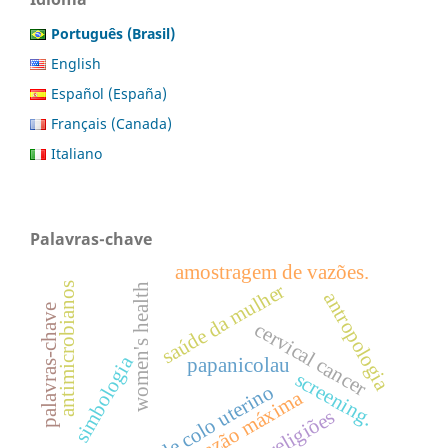
Português (Brasil)
English
Español (España)
Français (Canada)
Italiano
Palavras-chave
amostragem de vazões.
saúde da mulher
antimicrobianos
women's health
antropologia
palavras-chave
cervical cancer
simbologia
papanicolau
screening.
câncer de colo uterino
vazão máxima
religiões