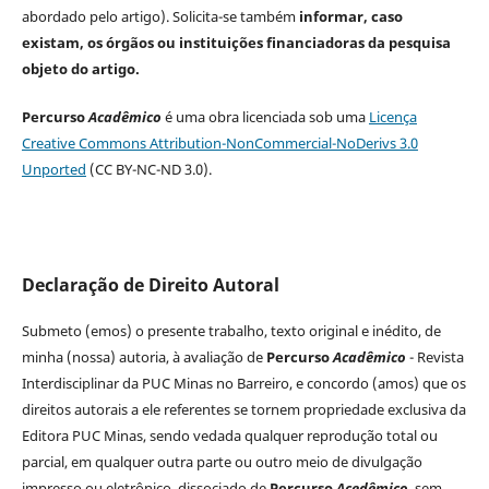
abordado pelo artigo). Solicita-se também
informar, caso
existam, os órgãos ou instituições financiadoras da pesquisa
objeto do artigo.
Percurso
Acadêmico
é uma obra licenciada sob uma
Licença
Creative Commons Attribution-NonCommercial-NoDerivs 3.0
Unported
(CC BY-NC-ND 3.0).
Declaração de Direito Autoral
Submeto (emos) o presente trabalho, texto original e inédito, de
minha (nossa) autoria, à avaliação de
Percurso
Acadêmico
- Revista
Interdisciplinar da PUC Minas no Barreiro, e concordo (amos) que os
direitos autorais a ele referentes se tornem propriedade exclusiva da
Editora PUC Minas, sendo vedada qualquer reprodução total ou
parcial, em qualquer outra parte ou outro meio de divulgação
impresso ou eletrônico, dissociado de
Percurso
Acedêmico
, sem