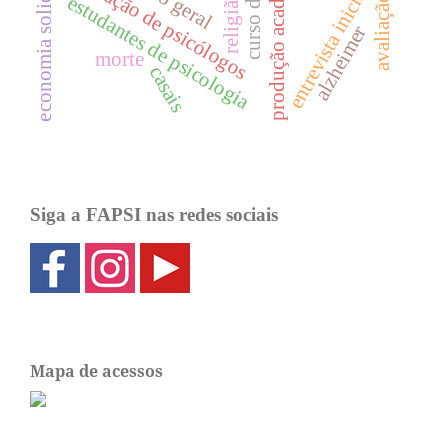
produção acadêmica
economia solidária
formação de psicólogos
entrevista inicial
religião
estudantes de psicologia
alzheimer
morte
casais
Siga a FAPSI nas redes sociais
Mapa de acessos