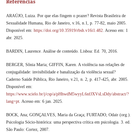
Referências
ARAÚJO, Luiza. Por que elas fingem o prazer? Revista Brasileira de
Sexualidade Humana, Rio de Janeiro, v.16, n.1, p. 77-82, maio 2005.
Disponível em:
https://doi.org/10.35919/rbsh.v16i1.482
. Acesso em: 1
abr. 2025.
BARDIN, Laurence. Análise de conteúdo. Lisboa: Ed. 70, 2016.
BERGER, Sônia Maria; GIFFIN, Karen. A violência nas relações de
conjugalidade: invisibilidade e banalização da violência sexual?
Caderno Saúde Pública, Rio Janeiro, v.21, n. 2, p. 417-425, abr. 2005.
Disponível em:
https://www.scielo.br/j/csp/a/pHhwdM5wyyL6nfJXVsLsDdy/abstract/?
lang=pt
. Acesso em: 6 jan. 2025.
BOCK, Ana; GONÇALVES, Maria da Graça; FURTADO, Odair (org.).
Psicologia Sócio-histórica: uma perspectiva crítica em psicologia. 3. ed.
São Paulo: Cortez, 2007.