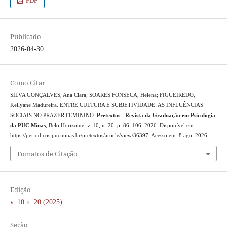
PDF
Publicado
2026-04-30
Como Citar
SILVA GONÇALVES, Ana Clara; SOARES FONSECA, Helena; FIGUEIREDO,
Kellyane Madureira. ENTRE CULTURA E SUBJETIVIDADE: AS INFLUÊNCIAS
SOCIAIS NO PRAZER FEMININO.
Pretextos - Revista da Graduação em Psicologia
da PUC Minas
, Belo Horizonte, v. 10, n. 20, p. 86–106, 2026. Disponível em:
https://periodicos.pucminas.br/pretextos/article/view/36397. Acesso em: 8 ago. 2026.
Fomatos de Citação
Edição
v. 10 n. 20 (2025)
Seção