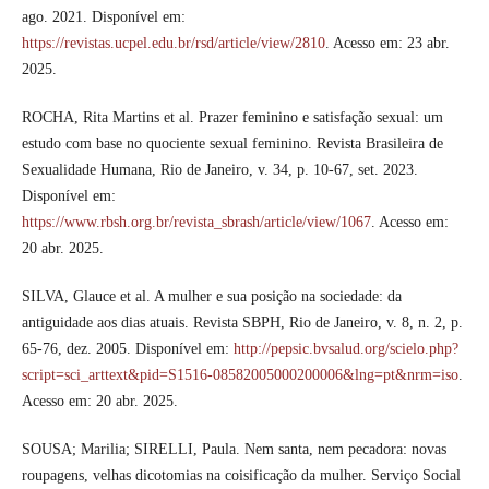
ago. 2021. Disponível em:
https://revistas.ucpel.edu.br/rsd/article/view/2810
. Acesso em: 23 abr.
2025.
ROCHA, Rita Martins et al. Prazer feminino e satisfação sexual: um
estudo com base no quociente sexual feminino. Revista Brasileira de
Sexualidade Humana, Rio de Janeiro, v. 34, p. 10-67, set. 2023.
Disponível em:
https://www.rbsh.org.br/revista_sbrash/article/view/1067
. Acesso em:
20 abr. 2025.
SILVA, Glauce et al. A mulher e sua posição na sociedade: da
antiguidade aos dias atuais. Revista SBPH, Rio de Janeiro, v. 8, n. 2, p.
65-76, dez. 2005. Disponível em:
http://pepsic.bvsalud.org/scielo.php?
script=sci_arttext&pid=S1516-08582005000200006&lng=pt&nrm=iso
.
Acesso em: 20 abr. 2025.
SOUSA; Marilia; SIRELLI, Paula. Nem santa, nem pecadora: novas
roupagens, velhas dicotomias na coisificação da mulher. Serviço Social