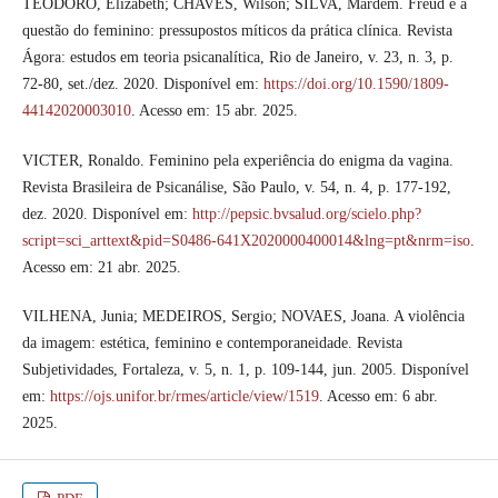
TEODORO, Elizabeth; CHAVES, Wilson; SILVA, Mardem. Freud e a
questão do feminino: pressupostos míticos da prática clínica. Revista
Ágora: estudos em teoria psicanalítica, Rio de Janeiro, v. 23, n. 3, p.
72-80, set./dez. 2020. Disponível em:
https://doi.org/10.1590/1809-
44142020003010
. Acesso em: 15 abr. 2025.
VICTER, Ronaldo. Feminino pela experiência do enigma da vagina.
Revista Brasileira de Psicanálise, São Paulo, v. 54, n. 4, p. 177-192,
dez. 2020. Disponível em:
http://pepsic.bvsalud.org/scielo.php?
script=sci_arttext&pid=S0486-641X2020000400014&lng=pt&nrm=iso
.
Acesso em: 21 abr. 2025.
VILHENA, Junia; MEDEIROS, Sergio; NOVAES, Joana. A violência
da imagem: estética, feminino e contemporaneidade. Revista
Subjetividades, Fortaleza, v. 5, n. 1, p. 109-144, jun. 2005. Disponível
em:
https://ojs.unifor.br/rmes/article/view/1519
. Acesso em: 6 abr.
2025.