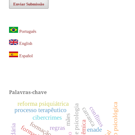
Enviar Submissão
Português
English
Español
Palavras-chave
reforma psiquiátrica
avaliação psicológica
curso de psicologia
conflitos
carranca
processo terapêutico
mães
cibercrimes
formação geral
regras
enade