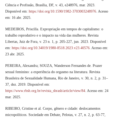
Ciência e Profissão, Brasília, DF, v. 43, e248976, mar. 2023.
Disponível em:
https://doi.org/10.1590/1982-3703003248976
. Acesso
em: 16 abr. 2025.
MEDEIROS, Priscilla. Expropriação em tempos de capitalismo: o
trabalho reprodutivo e o impacto na vida das mulheres. Revista
Libertas, Juiz de Fora, v. 23 n. 1, p. 205-227, jun. 2023. Disponível
em:
https://doi.org/10.34019/1980-8518.2023.v23.40576
. Acesso em:
23 abr. 2025.
PEREIRA, Alexandra; SOUZA, Wanderson Fernandes de. Prazer
sexual feminino: a experiência do orgasmo na literatura. Revista
Brasileira de Sexualidade Humana, Rio de Janeiro, v. 30, n. 2, p. 31–
37, dez. 2019. Disponível em:
https://www.rbsh.org.br/revista_sbrash/article/view/84
. Acesso em: 24
mar. 2025.
RIBEIRO, Cristine et al. Corpo, gênero e cidade: deslocamentos
micropolíticos. Sociedade em Debate, Pelotas, v. 27, n. 2, p. 63-77,