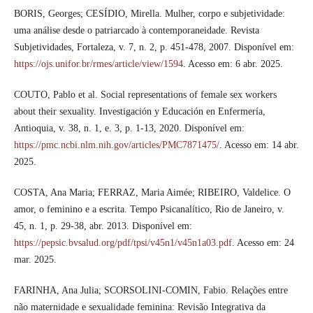
BORIS, Georges; CESÍDIO, Mirella. Mulher, corpo e subjetividade:
uma análise desde o patriarcado à contemporaneidade. Revista
Subjetividades, Fortaleza, v. 7, n. 2, p. 451-478, 2007. Disponível em:
https://ojs.unifor.br/rmes/article/view/1594
. Acesso em: 6 abr. 2025.
COUTO, Pablo et al. Social representations of female sex workers
about their sexuality. Investigación y Educación en Enfermería,
Antioquia, v. 38, n. 1, e. 3, p. 1-13, 2020. Disponível em:
https://pmc.ncbi.nlm.nih.gov/articles/PMC7871475/
. Acesso em: 14 abr.
2025.
COSTA, Ana Maria; FERRAZ, Maria Aimée; RIBEIRO, Valdelice. O
amor, o feminino e a escrita. Tempo Psicanalítico, Rio de Janeiro, v.
45, n. 1, p. 29-38, abr. 2013. Disponível em:
https://pepsic.bvsalud.org/pdf/tpsi/v45n1/v45n1a03.pdf
. Acesso em: 24
mar. 2025.
FARINHA, Ana Julia; SCORSOLINI-COMIN, Fabio. Relações entre
não maternidade e sexualidade feminina: Revisão Integrativa da