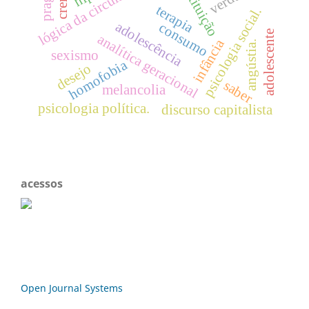
prostituição
lógica da circulação
crença
terapia
psicologia social.
adolescência
consumo
adolescente
analítica geracional
infância
angústia.
sexismo
homofobia
desejo
saber
melancolia
psicologia política.
discurso capitalista
acessos
Open Journal Systems