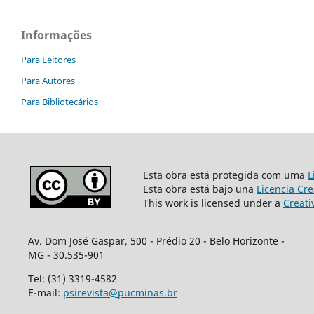
Informações
Para Leitores
Para Autores
Para Bibliotecários
Esta obra está protegida com uma
L
Esta obra está bajo una
Licencia Cr
This work is licensed under a
Creati
Av. Dom José Gaspar, 500 - Prédio 20 - Belo Horizonte -
MG - 30.535-901
Tel: (31) 3319-4582
E-mail:
psirevista@pucminas.br