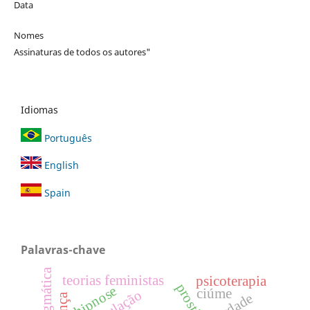
Data
Nomes
Assinaturas de todos os autores"
Idiomas
Português
English
Spain
Palavras-chave
pragmática
teorias feministas
psicoterapia
hipnose
ciúme
verdade