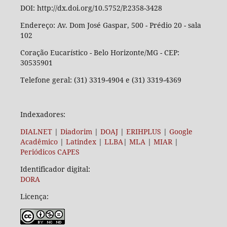
DOI: http://dx.doi.org/10.5752/P.2358-3428
Endereço: Av. Dom José Gaspar, 500 - Prédio 20 - sala
102
Coração Eucarístico - Belo Horizonte/MG - CEP:
30535901
Telefone geral: (31) 3319-4904 e (31) 3319-4369
Indexadores:
DIALNET
|
Diadorim
|
DOAJ
|
ERIHPLUS
|
Google
Acadêmico
|
Latindex
|
LLBA
|
MLA
|
MIAR
|
Periódicos CAPES
Identificador digital:
DORA
Licença: