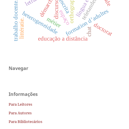
língua escrita
teletandem.
orthographe
escrita
discurso
trabalho docente.
formation d’adultes
espaço
heterogeneidade
métier
littératie.
doctorat
chat
educação a distância
Navegar
Informações
Para Leitores
Para Autores
Para Bibliotecários