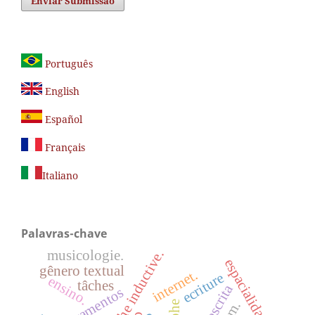
Enviar Submissão
Português
English
Español
Français
Italiano
Palavras-chave
démarche inductive.
musicologie.
espacialidade
gênero textual
internet.
ecriture
ensino.
tâches
letramentos