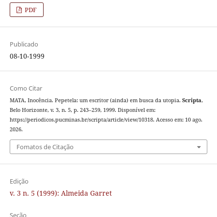
PDF
Publicado
08-10-1999
Como Citar
MATA, Inocência. Pepetela: um escritor (ainda) em busca da utopia.
Scripta
,
Belo Horizonte, v. 3, n. 5, p. 243–259, 1999. Disponível em:
https://periodicos.pucminas.br/scripta/article/view/10318. Acesso em: 10 ago.
2026.
Fomatos de Citação
Edição
v. 3 n. 5 (1999): Almeida Garret
Seção