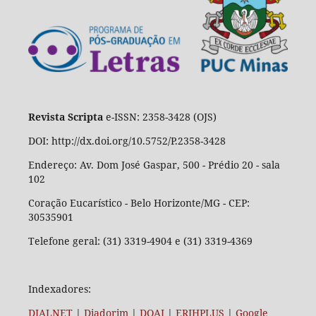
Revista Scripta
e-ISSN: 2358-3428 (OJS)
DOI: http://dx.doi.org/10.5752/P.2358-3428
Endereço: Av. Dom José Gaspar, 500 - Prédio 20 - sala
102
Coração Eucarístico - Belo Horizonte/MG - CEP:
30535901
Telefone geral: (31) 3319-4904 e (31) 3319-4369
Indexadores:
DIALNET
|
Diadorim
|
DOAJ
|
ERIHPLUS
|
Google