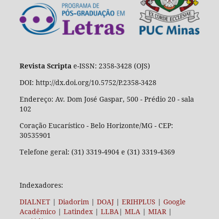
Revista Scripta
e-ISSN: 2358-3428 (OJS)
DOI: http://dx.doi.org/10.5752/P.2358-3428
Endereço: Av. Dom José Gaspar, 500 - Prédio 20 - sala
102
Coração Eucarístico - Belo Horizonte/MG - CEP:
30535901
Telefone geral: (31) 3319-4904 e (31) 3319-4369
Indexadores:
DIALNET
|
Diadorim
|
DOAJ
|
ERIHPLUS
|
Google
Acadêmico
|
Latindex
|
LLBA
|
MLA
|
MIAR
|