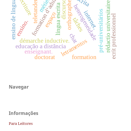
formation d’adultes
escrita
teletandem.
métier
ecriture
ensino de língua
discurso
orthographe
rédactio universitaire
língua escrita
heterogeneidade
pré-universitários
internet.
espaço
ecrit professionnel
tâches
ensino.
chat
démarche inductive.
letramentos
educação a distância
enseignant.
doctorat
formation
Navegar
Informações
Para Leitores