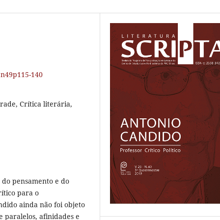
23n49p115-140
de, Crítica literária,
a do pensamento e do
ítico para o
dido ainda não foi objeto
 paralelos, afinidades e