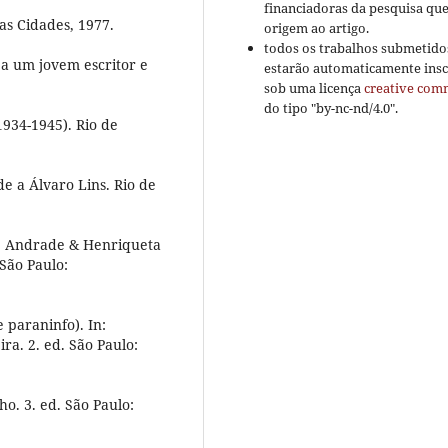
financiadoras da pesquisa qu
s Cidades, 1977.
origem ao artigo.
todos os trabalhos submetido
a um jovem escritor e
estarão automaticamente insc
sob uma licença
creative co
do tipo "by-nc-nd/4.0".
934-1945). Rio de
 a Álvaro Lins. Rio de
e Andrade & Henriqueta
São Paulo:
paraninfo). In:
a. 2. ed. São Paulo:
. 3. ed. São Paulo: