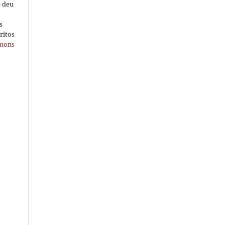
e deu
s
ritos
mmons