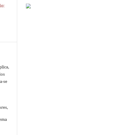
do:
lica,
dos
ta-se
ores,
tema