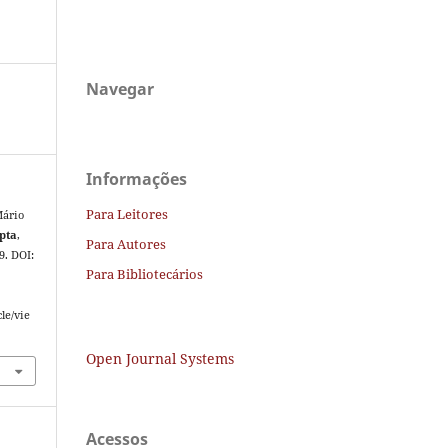
Navegar
Informações
Para Leitores
Mário
pta
,
Para Autores
9. DOI:
Para Bibliotecários
le/vie
Open Journal Systems
Acessos