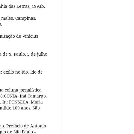
hia das Letras, 1993b.
 males, Campinas,
9.
ização de Vinicius
 de S. Paulo, 5 de julho
exílio no Rio. Rio de
a coluna jornalística
98.COSTA, Iná Camargo.
o. In: FONSECA, Maria
ndido 100 anos. São
o. Prefácio de Antonio
pio de São Paulo –