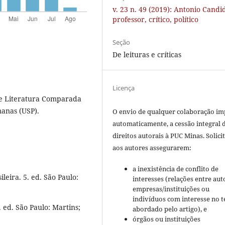
v. 23 n. 49 (2019): Antonio Candi
professor, crítico, político
Seção
De leituras e críticas
Licença
 e Literatura Comparada
manas (USP).
O envio de qualquer colaboração imp
automaticamente, a cessão integral 
direitos autorais à PUC Minas. Solici
aos autores assegurarem:
a inexistência de conflito de
eira. 5. ed. São Paulo:
interesses (relações entre aut
empresas/instituições ou
indivíduos com interesse no 
 ed. São Paulo: Martins;
abordado pelo artigo), e
órgãos ou instituições