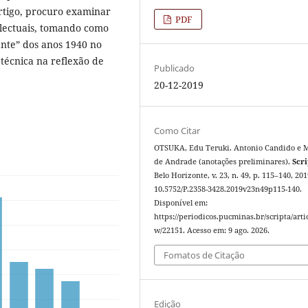
artigo, procuro examinar
PDF
electuais, tomando como
pante” dos anos 1940 no
 técnica na reflexão de
Publicado
.
20-12-2019
Como Citar
OTSUKA, Edu Teruki. Antonio Candido e 
de Andrade (anotações preliminares).
Scri
Belo Horizonte, v. 23, n. 49, p. 115–140, 201
10.5752/P.2358-3428.2019v23n49p115-140.
Disponível em:
https://periodicos.pucminas.br/scripta/artic
w/22151. Acesso em: 9 ago. 2026.
Fomatos de Citação
Edição