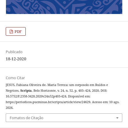
PDF
Publicado
18-12-2020
Como Citar
JESUS, Fabiana Oliveira de. Maria Tereza: um corposolo em Ruídos e
Negrices.
Scripta
, Belo Horizonte, v. 24, n. 52, p. 403–424, 2020. DOI:
10.5752/P.2358-3428.2020v24n52p403-424. Disponível em:
https://periodicos.pucminas.br/scripta/article/view/24629. Acesso em: 10 ago.
2026.
Fomatos de Citação