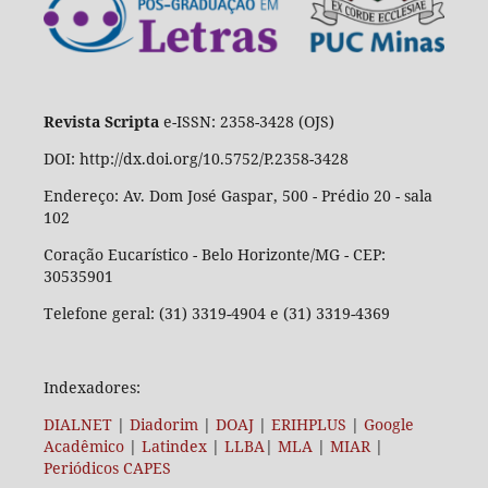
Revista Scripta
e-ISSN: 2358-3428 (OJS)
DOI: http://dx.doi.org/10.5752/P.2358-3428
Endereço: Av. Dom José Gaspar, 500 - Prédio 20 - sala
102
Coração Eucarístico - Belo Horizonte/MG - CEP:
30535901
Telefone geral: (31) 3319-4904 e (31) 3319-4369
Indexadores:
DIALNET
|
Diadorim
|
DOAJ
|
ERIHPLUS
|
Google
Acadêmico
|
Latindex
|
LLBA
|
MLA
|
MIAR
|
Periódicos CAPES