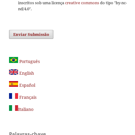
inscritos sob uma licença
creative commons
do tipo "by-nc-
nd/4.0".
Enviar Submissão
Português
English
Español
Français
Italiano
Palavras-chave