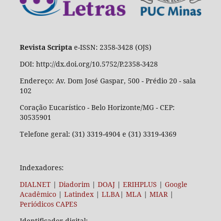
Revista Scripta
e-ISSN: 2358-3428 (OJS)
DOI: http://dx.doi.org/10.5752/P.2358-3428
Endereço: Av. Dom José Gaspar, 500 - Prédio 20 - sala
102
Coração Eucarístico - Belo Horizonte/MG - CEP:
30535901
Telefone geral: (31) 3319-4904 e (31) 3319-4369
Indexadores:
DIALNET
|
Diadorim
|
DOAJ
|
ERIHPLUS
|
Google
Acadêmico
|
Latindex
|
LLBA
|
MLA
|
MIAR
|
Periódicos CAPES
Identificador digital: