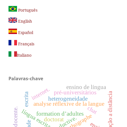
Português
English
Español
Français
Italiano
Palavras-chave
ensino de língua
internet.
pré-universitários
educação a distância
escrita
heterogeneidade
analyse réflexive de la langue
chat
língua escrita
formation d’adultes
orthographe
doctorat