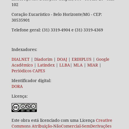
102
Coração Eucarístico - Belo Horizonte/MG - CEP:
30535901
Telefone geral: (31) 3319-4904 e (31) 3319-4369
Indexadores:
DIALNET
|
Diadorim
|
DOAJ
|
ERIHPLUS
|
Google
Acadêmico
|
Latindex
|
LLBA
|
MLA
|
MIAR
|
Periódicos CAPES
Identificador digital:
DORA
Licença:
Este obra está licenciado com uma Licença
Creative
Commons Atribuição-NãoComercial-SemDerivações