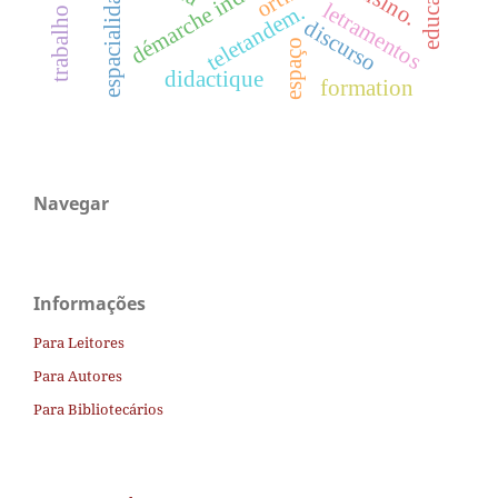
trabalho docente.
démarche inductive.
espacialidade
ensino.
letramentos
teletandem.
discurso
espaço
didactique
formation
Navegar
Informações
Para Leitores
Para Autores
Para Bibliotecários