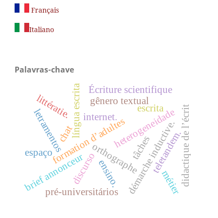
Français
Italiano
Palavras-chave
língua escrita
Écriture scientifique
littératie.
gênero textual
escrita
didactique de l’écrit
heterogeneidade
letramentos
internet.
formation d’adultes
démarche inductive.
chat
teletandem.
tâches
orthographe
espaço
discurso
brief annonceur
ensino.
métier
pré-universitários