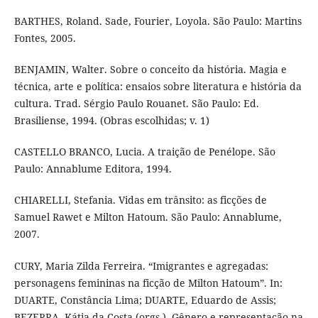
BARTHES, Roland. Sade, Fourier, Loyola. São Paulo: Martins
Fontes, 2005.
BENJAMIN, Walter. Sobre o conceito da história. Magia e
técnica, arte e política: ensaios sobre literatura e história da
cultura. Trad. Sérgio Paulo Rouanet. São Paulo: Ed.
Brasiliense, 1994. (Obras escolhidas; v. 1)
CASTELLO BRANCO, Lucia. A traição de Penélope. São
Paulo: Annablume Editora, 1994.
CHIARELLI, Stefania. Vidas em trânsito: as ficções de
Samuel Rawet e Milton Hatoum. São Paulo: Annablume,
2007.
CURY, Maria Zilda Ferreira. “Imigrantes e agregadas:
personagens femininas na ficção de Milton Hatoum”. In:
DUARTE, Constância Lima; DUARTE, Eduardo de Assis;
BEZERRA, Kátia da Costa (orgs.). Gênero e representação na