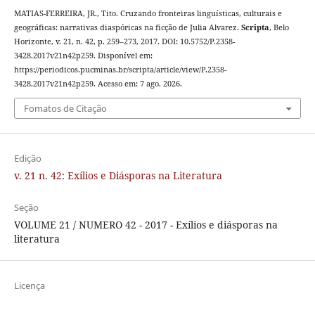
MATIAS-FERREIRA, JR., Tito. Cruzando fronteiras linguísticas, culturais e
geográficas: narrativas diaspóricas na ficção de Julia Alvarez.
Scripta
, Belo
Horizonte, v. 21, n. 42, p. 259–273, 2017. DOI: 10.5752/P.2358-
3428.2017v21n42p259. Disponível em:
https://periodicos.pucminas.br/scripta/article/view/P.2358-
3428.2017v21n42p259. Acesso em: 7 ago. 2026.
Fomatos de Citação
Edição
v. 21 n. 42: Exílios e Diásporas na Literatura
Seção
VOLUME 21 / NUMERO 42 - 2017 - Exílios e diásporas na
literatura
Licença