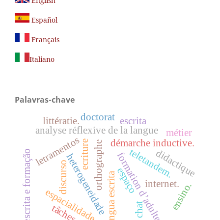
English
Español
Français
Italiano
Palavras-chave
doctorat
littératie.
escrita
analyse réflexive de la langue
métier
letramentos
démarche inductive.
ecriture
orthographe
teletandem.
didactique
escrita e formação
formation d’adultes
heterogeneidade
discurso
espaço
língua escrita
internet.
ensino.
espacialidade
chat
tâches